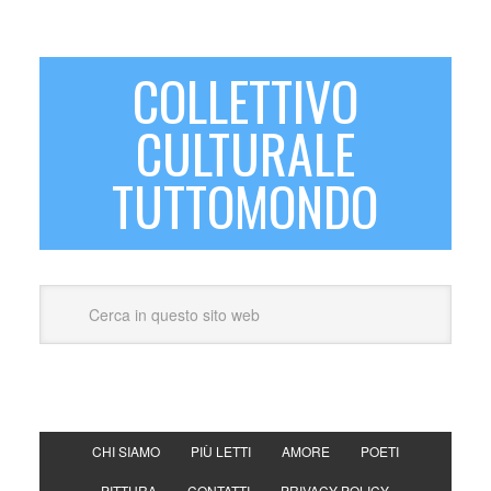
COLLETTIVO
CULTURALE
TUTTOMONDO
CHI SIAMO
PIÙ LETTI
AMORE
POETI
PITTURA
CONTATTI
PRIVACY POLICY