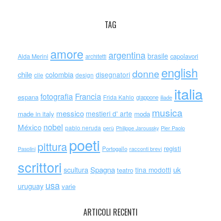
TAG
amore
argentina
brasile
capolavori
Alda Merini
architetti
english
donne
chile
colombia
disegnatori
cile
design
italia
Francia
fotografia
espana
Frida Kahlo
giappone
iliade
musica
messico
mestieri d' arte
made in italy
moda
nobel
México
pablo neruda
perù
Philippe Jaroussky
Pier Paolo
poeti
pittura
registi
Portogallo
racconti brevi
Pasolini
scrittori
scultura
Spagna
uk
tina modotti
teatro
usa
uruguay
varie
ARTICOLI RECENTI