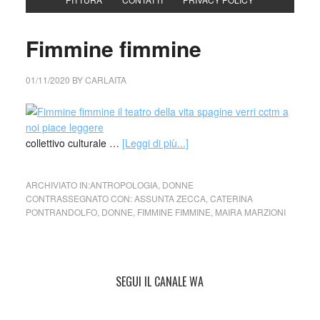
Fimmine fimmine
01/11/2020
BY
CARLAITA
collettivo culturale …
[Leggi di più...]
ARCHIVIATO IN:
ANTROPOLOGIA
,
DONNE
CONTRASSEGNATO CON:
ASSUNTA ZECCA
,
CATERINA
PONTRANDOLFO
,
DONNE
,
FIMMINE FIMMINE
,
MAIRA MARZIONI
SEGUI IL CANALE WA