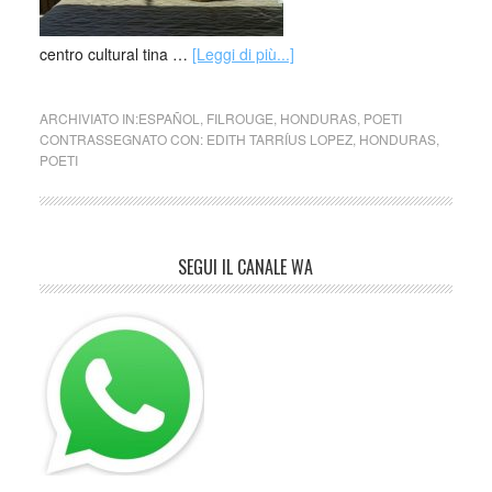
centro cultural tina …
[Leggi di più...]
ARCHIVIATO IN:
ESPAÑOL
,
FILROUGE
,
HONDURAS
,
POETI
CONTRASSEGNATO CON:
EDITH TARRÍUS LOPEZ
,
HONDURAS
,
POETI
SEGUI IL CANALE WA