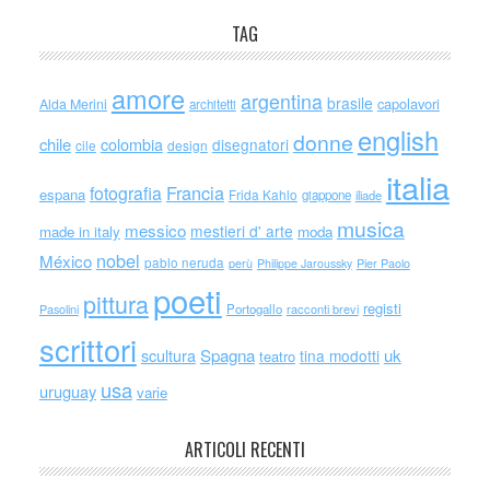
TAG
amore
argentina
brasile
capolavori
Alda Merini
architetti
english
donne
chile
colombia
disegnatori
cile
design
italia
Francia
fotografia
espana
Frida Kahlo
giappone
iliade
musica
messico
mestieri d' arte
made in italy
moda
nobel
México
pablo neruda
perù
Philippe Jaroussky
Pier Paolo
poeti
pittura
registi
Portogallo
racconti brevi
Pasolini
scrittori
scultura
Spagna
uk
tina modotti
teatro
usa
uruguay
varie
ARTICOLI RECENTI