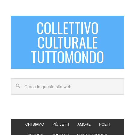
COLLETTIVO
CULTURALE
TUTTOMONDO
CHI SIAMO
PIÙ LETTI
AMORE
POETI
PITTURA
CONTATTI
PRIVACY POLICY