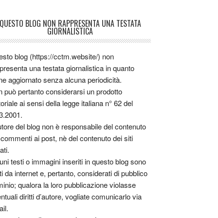
QUESTO BLOG NON RAPPRESENTA UNA TESTATA
GIORNALISTICA
sto blog (https://cctm.website/) non
presenta una testata giornalistica in quanto
ne aggiornato senza alcuna periodicità.
 può pertanto considerarsi un prodotto
toriale ai sensi della legge italiana n° 62 del
3.2001.
utore del blog non è responsabile del contenuto
 commenti ai post, nè del contenuto dei siti
ati.
uni testi o immagini inseriti in questo blog sono
tti da internet e, pertanto, considerati di pubblico
inio; qualora la loro pubblicazione violasse
ntuali diritti d’autore, vogliate comunicarlo via
il.