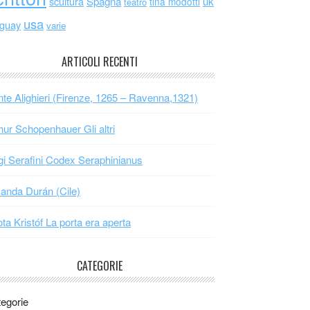
scultura
Spagna
uk
tina modotti
teatro
usa
uguay
varie
ARTICOLI RECENTI
te Alighieri (Firenze, 1265 – Ravenna,1321)
hur Schopenhauer Gli altri
gi Serafini Codex Seraphinianus
nda Durán (Cile)
ta Kristóf La porta era aperta
CATEGORIE
egorie