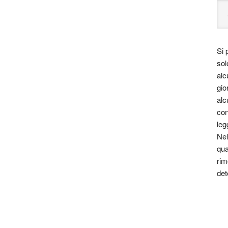
Si 
sol
alc
gio
alc
con
leg
Nel
qua
rim
det