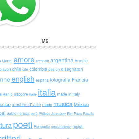
TAG
amore
argentina
brasile
a Merini
architetti
chile
colombia
disegnatori
olavori
cile
design
english
nne
Francia
fotografia
espana
italia
made in italy
da Kahlo
giappone
iliade
musica
ssico
México
mestieri d' arte
moda
bel
pablo neruda
perù
Philippe Jaroussky
Pier Paolo Pasolini
poeti
ttura
registi
Portogallo
racconti brevi
rittori