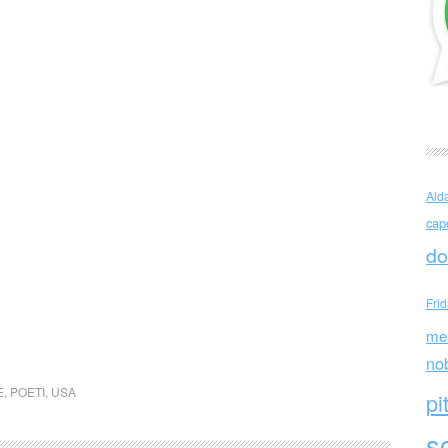
Ald
cap
do
Fri
me
no
E
,
POETI
,
USA
pi
sc