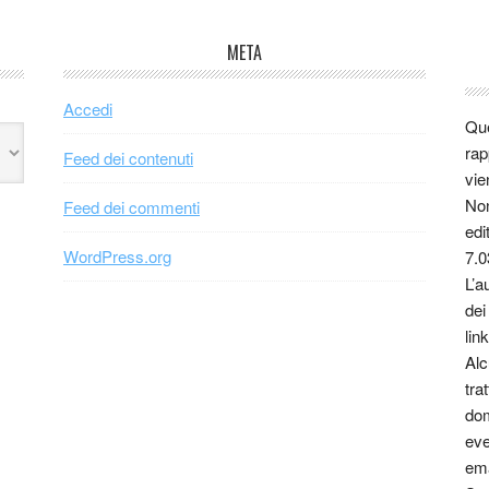
META
Accedi
Que
rap
Feed dei contenuti
vie
Non
Feed dei commenti
edi
WordPress.org
7.0
L’a
dei
link
Alc
tra
dom
eve
ema