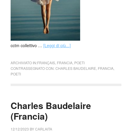
cctm collettivo …
[Leggi di più...]
ARCHIVIATO IN:
FRANÇAIS
,
FRANCIA
,
POETI
CONTRASSEGNATO CON:
CHARLES BAUDELAIRE
,
FRANCIA
,
POETI
Charles Baudelaire
(Francia)
12/12/2023
BY
CARLAITA