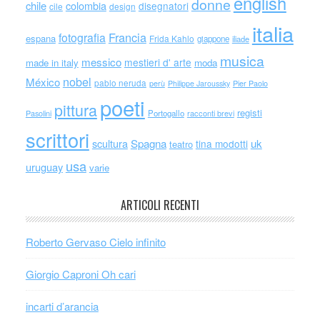
english
donne
chile
colombia
disegnatori
cile
design
italia
Francia
fotografia
espana
Frida Kahlo
giappone
iliade
musica
messico
mestieri d' arte
made in italy
moda
nobel
México
pablo neruda
perù
Philippe Jaroussky
Pier Paolo
poeti
pittura
registi
Portogallo
racconti brevi
Pasolini
scrittori
scultura
Spagna
uk
tina modotti
teatro
usa
uruguay
varie
ARTICOLI RECENTI
Roberto Gervaso Cielo infinito
Giorgio Caproni Oh cari
incarti d’arancia