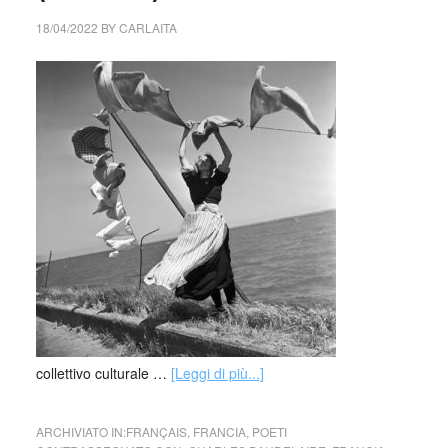
18/04/2022
BY
CARLAITA
collettivo culturale …
[Leggi di più...]
ARCHIVIATO IN:
FRANÇAIS
,
FRANCIA
,
POETI