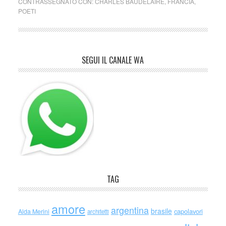
CONTRASSEGNATO CON:
CHARLES BAUDELAIRE
,
FRANCIA
,
POETI
SEGUI IL CANALE WA
TAG
amore
argentina
brasile
capolavori
Alda Merini
architetti