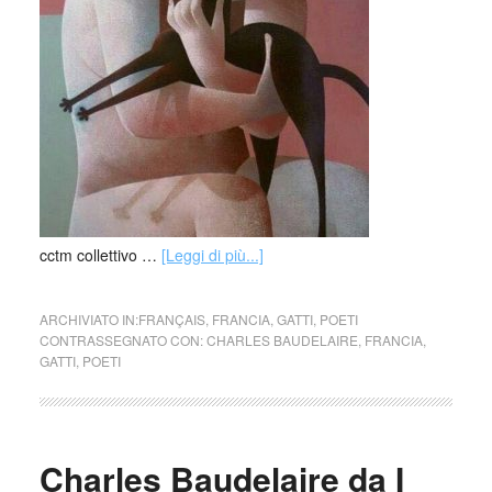
cctm collettivo …
[Leggi di più...]
ARCHIVIATO IN:
FRANÇAIS
,
FRANCIA
,
GATTI
,
POETI
CONTRASSEGNATO CON:
CHARLES BAUDELAIRE
,
FRANCIA
,
GATTI
,
POETI
Charles Baudelaire da I