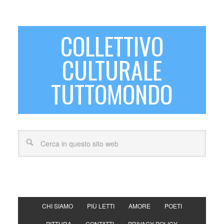
COLLETTIVO
CULTURALE
TUTTOMONDO
CHI SIAMO
PIÙ LETTI
AMORE
POETI
PITTURA
CONTATTI
PRIVACY POLICY