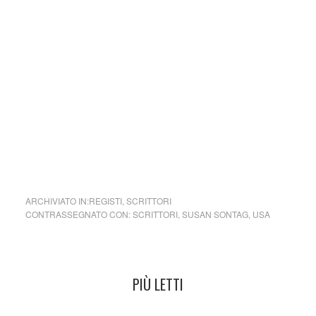
punizione e un castigo persino, e quindi a tenerla nascosta,
a vergognarsene, a non affrontarla con la necessaria
determinazione.
Susan Sontag custodì gelosamente la sua vita privata. Gli
ultimi vent’anni circa li passò facendo coppia con la celebre
fotografa Annie Leibovitz, ma non fece mai della sua
omosessualità un fatto pubblico.
cctm collettivo culturale tuttomondo
ARCHIVIATO IN:
REGISTI
,
SCRITTORI
CONTRASSEGNATO CON:
SCRITTORI
,
SUSAN SONTAG
,
USA
PIÙ LETTI