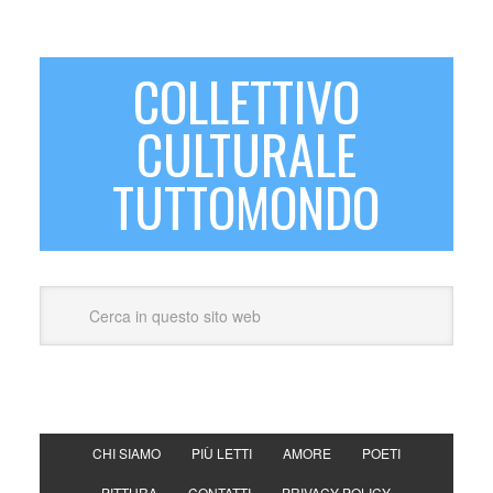
COLLETTIVO
CULTURALE
TUTTOMONDO
CHI SIAMO
PIÙ LETTI
AMORE
POETI
PITTURA
CONTATTI
PRIVACY POLICY