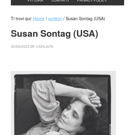
Ti trovi qui:
Home
/
scrittori
/
Susan Sontag (USA)
Susan Sontag (USA)
30/09/2023
BY
CARLAITA
cctm collettivo culturale tuttomondo Susan Sontag (USA)