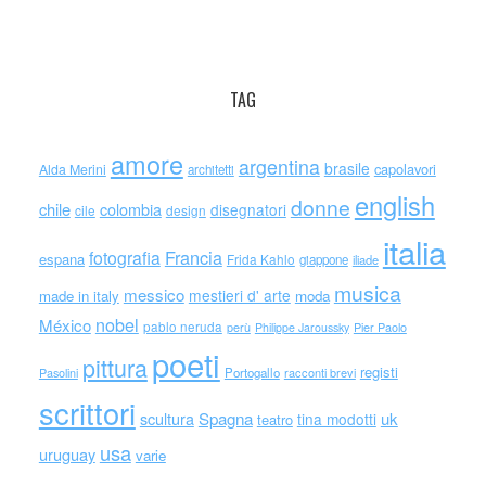
TAG
amore
argentina
brasile
capolavori
Alda Merini
architetti
english
donne
chile
colombia
disegnatori
cile
design
italia
Francia
fotografia
espana
Frida Kahlo
giappone
iliade
musica
messico
mestieri d' arte
made in italy
moda
nobel
México
pablo neruda
perù
Philippe Jaroussky
Pier Paolo
poeti
pittura
registi
Portogallo
racconti brevi
Pasolini
scrittori
scultura
Spagna
uk
tina modotti
teatro
usa
uruguay
varie