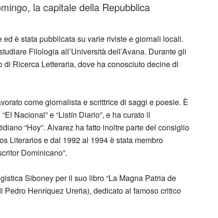
ingo, la capitale della Repubblica
d è stata pubblicata su varie riviste e giornali locali.
tudiare Filologia all’Università dell’Avana. Durante gli
ro di Ricerca Letteraria, dove ha conosciuto decine di
rato come giornalista e scrittrice di saggi e poesie. È
 “El Nacional” e “Listín Diario”, e ha curato il
idiano “Hoy”. Alvarez ha fatto inoltre parte del consiglio
cos Literarios e dal 1992 al 1994 è stata membro
Escritor Dominicano”.
gistica Siboney per il suo libro “La Magna Patria de
i Pedro Henríquez Ureña), dedicato al famoso critico