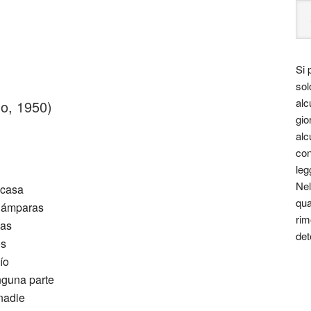
Si 
sol
alc
o, 1950)
gio
alc
con
leg
Nel
 casa
qua
 lámparas
rim
sas
det
os
ío
nguna parte
nadie