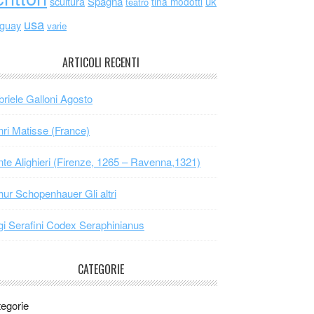
scultura
Spagna
uk
tina modotti
teatro
usa
uguay
varie
ARTICOLI RECENTI
riele Galloni Agosto
ri Matisse (France)
te Alighieri (Firenze, 1265 – Ravenna,1321)
hur Schopenhauer Gli altri
gi Serafini Codex Seraphinianus
CATEGORIE
egorie