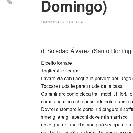
Domingo)
18/03/2024
BY
CARLAITA
cctm collettivo culturale tuttomondo Soleda
di Soledad Álvarez (Santo Doming
È bello tornare
Togliersi le scarpe
Lavare via con l’acqua la polvere del lungo
Toccare nuda le pareti nude della casa
Camminare come cieca tra i mobili, i libri, 
come una cieca che possiede solo queste 
Dovrei sistemare le porte, ridipingere il soffi
smerigliare gli specchi dove mi smarrisco
dove guardo una che non può scappare da 
perché la casa è una torre che nessuno co