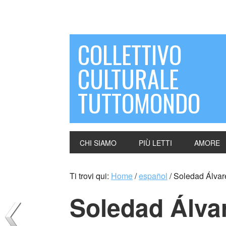
COLLETTIVO
CULTURALE
TUTTOMONDO
CHI SIAMO
PIÙ LETTI
AMORE
Ti trovi qui:
Home
/
español
/
Soledad Álvar
Soledad Álva