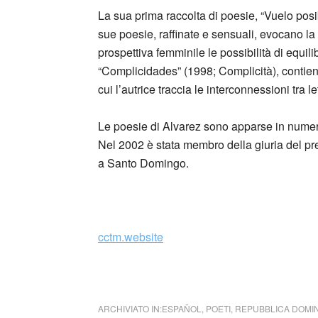
La sua prima raccolta di poesie, “Vuelo posib
sue poesie, raffinate e sensuali, evocano la
prospettiva femminile le possibilità di equil
“Complicidades” (1998; Complicità), contiene
cui l’autrice traccia le interconnessioni tra let
Le poesie di Alvarez sono apparse in numer
Nel 2002 è stata membro della giuria del pre
a Santo Domingo.
_
cctm.website
cctm casa
ARCHIVIATO IN:
ESPAÑOL
,
POETI
,
REPUBBLICA DOMI