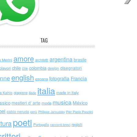
TAG
amore
argentina
brasile
a Merini
architetti
chile
colombia
disegnatori
olavori
cile
design
english
nne
Francia
fotografia
espana
italia
made in italy
da Kahlo
giappone
iliade
musica
ssico
México
mestieri d' arte
moda
bel
pablo neruda
perù
Philippe Jaroussky
Pier Paolo Pasolini
poeti
ttura
registi
Portogallo
racconti brevi
rittori