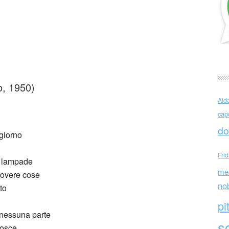
d Álvarez
o, 1950)
Ald
cap
do
 giorno
Fri
le lampade
me
povere cose
no
tto
pi
nessuna parte
sc
nosce