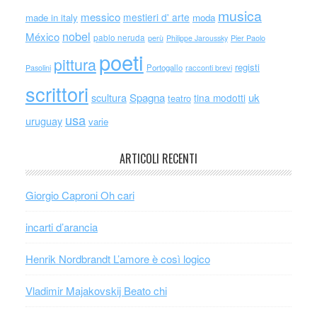
musica
messico
mestieri d' arte
made in italy
moda
nobel
México
pablo neruda
perù
Philippe Jaroussky
Pier Paolo
poeti
pittura
registi
Portogallo
racconti brevi
Pasolini
scrittori
scultura
Spagna
uk
tina modotti
teatro
usa
uruguay
varie
ARTICOLI RECENTI
Giorgio Caproni Oh cari
incarti d’arancia
Henrik Nordbrandt L’amore è così logico
Vladimir Majakovskij Beato chi