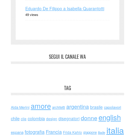
Eduardo De Filippo a Isabella Quarantotti
49 views
SEGUI IL CANALE WA
TAG
amore
argentina
brasile
capolavori
Alda Merini
architetti
english
donne
chile
colombia
disegnatori
cile
design
italia
Francia
fotografia
espana
Frida Kahlo
giappone
iliade