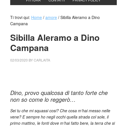
Ti trovi qui:
Home
/
amore
/
Sibilla Aleramo a Dino
Campana
Sibilla Aleramo a Dino
Campana
02/03/2020
BY
CARLAITA
collettivo culturale tuttomondo Sibilla Aleramo a Dino
Campana
Dino, provo qualcosa di tanto forte che
non so come lo reggerò…
Sei tu che mi squassi cosi? Che cosa m’hai messo nelle
vene? E sempre ho negli occhi quella strada col sole, il
primo mattino, le fonti dove m’hai fatto bere, la terra che si