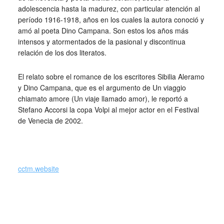
adolescencia hasta la madurez, con particular atención al
período 1916-1918, años en los cuales la autora conoció y
amó al poeta Dino Campana. Son estos los años más
intensos y atormentados de la pasional y discontinua
relación de los dos literatos.
El relato sobre el romance de los escritores Sibilia Aleramo
y Dino Campana, que es el argumento de Un viaggio
chiamato amore (Un viaje llamado amor), le reportó a
Stefano Accorsi la copa Volpi al mejor actor en el Festival
de Venecia de 2002.
cctm.website
collettivo culturale tuttomondo Sibilla Aleramo a Dino
Campana