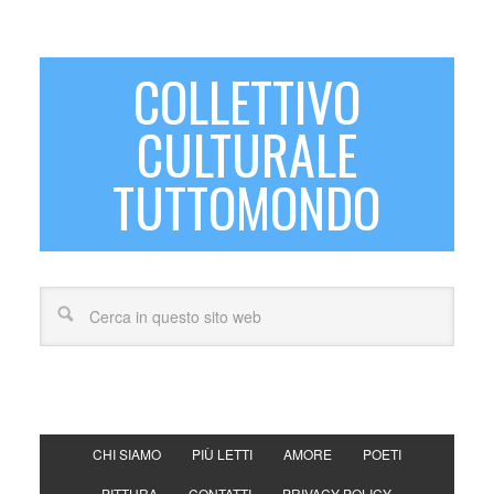
COLLETTIVO
CULTURALE
TUTTOMONDO
CHI SIAMO
PIÙ LETTI
AMORE
POETI
PITTURA
CONTATTI
PRIVACY POLICY