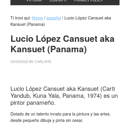
Ti trovi qui:
Home
/
español
/
Lucio López Cansuet aka
Kansuet (Panama)
Lucio López Cansuet aka
Kansuet (Panama)
02/03/2020
BY
CARLAITA
centro cultural tina modotti Lucio López Cansuet
Lucio López Cansuet aka Kansuet (Carti
Yandub, Kuna Yala, Panama, 1974) es un
pintor panameño.
Dotado de un talento innato para la pintura y las artes,
desde pequeño dibuja y pinta sin cesar.