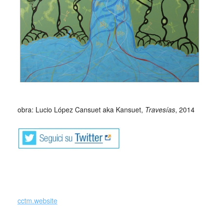
_
obra: Lucio López Cansuet aka Kansuet,
Travesías
, 2014
cctm.website