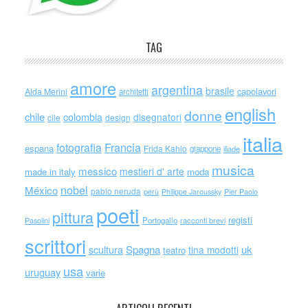
TAG
amore
argentina
brasile
capolavori
Alda Merini
architetti
english
donne
chile
colombia
disegnatori
cile
design
italia
Francia
fotografia
espana
Frida Kahlo
giappone
iliade
musica
messico
mestieri d' arte
made in italy
moda
nobel
México
pablo neruda
perù
Philippe Jaroussky
Pier Paolo
poeti
pittura
registi
Portogallo
racconti brevi
Pasolini
scrittori
scultura
Spagna
uk
tina modotti
teatro
usa
uruguay
varie