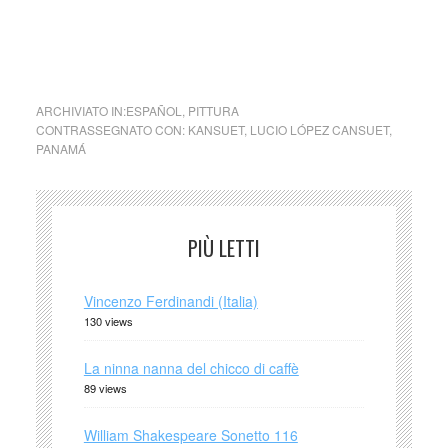
Lucio López Cansuet aka Kansuet (Carti
Yandub, Kuna Yala, Panama, 1974) es un
pintor panameño.
ARCHIVIATO IN:
ESPAÑOL
,
PITTURA
CONTRASSEGNATO CON:
KANSUET
,
LUCIO LÓPEZ CANSUET
,
PANAMÁ
PIÙ LETTI
Vincenzo Ferdinandi (Italia)
130 views
La ninna nanna del chicco di caffè
89 views
William Shakespeare Sonetto 116