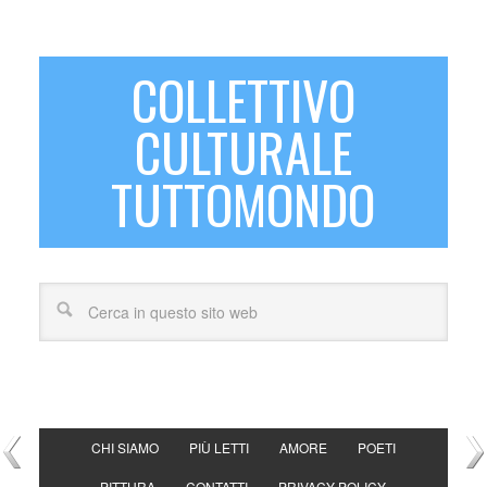
COLLETTIVO
CULTURALE
TUTTOMONDO
CHI SIAMO
PIÙ LETTI
AMORE
POETI
PITTURA
CONTATTI
PRIVACY POLICY