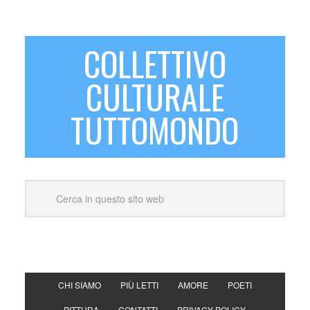
COLLETTIVO
CULTURALE
TUTTOMONDO
CHI SIAMO
PIÙ LETTI
AMORE
POETI
PITTURA
CONTATTI
PRIVACY POLICY