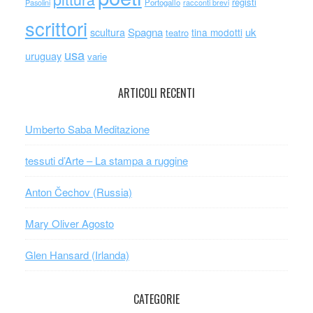
registi
Portogallo
racconti brevi
Pasolini
scrittori
scultura
Spagna
uk
tina modotti
teatro
usa
uruguay
varie
ARTICOLI RECENTI
Umberto Saba Meditazione
tessuti d’Arte – La stampa a ruggine
Anton Čechov (Russia)
Mary Oliver Agosto
Glen Hansard (Irlanda)
CATEGORIE