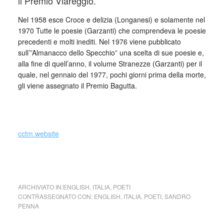
il Premio Viareggio.
Nel 1958 esce Croce e delizia (Longanesi) e solamente nel
1970 Tutte le poesie (Garzanti) che comprendeva le poesie
precedenti e molti inediti. Nel 1976 viene pubblicato
sull’”Almanacco dello Specchio” una scelta di sue poesie e,
alla fine di quell’anno, il volume Stranezze (Garzanti) per il
quale, nel gennaio del 1977, pochi giorni prima della morte,
gli viene assegnato il Premio Bagutta.
_
cctm.website
cctm collettivo culturale tuttomondo Sandro Penna poesia
ARCHIVIATO IN:
ENGLISH
,
ITALIA
,
POETI
CONTRASSEGNATO CON:
ENGLISH
,
ITALIA
,
POETI
,
SANDRO
PENNA