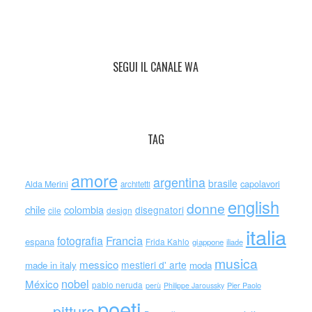
SEGUI IL CANALE WA
TAG
amore
argentina
brasile
capolavori
Alda Merini
architetti
english
donne
chile
colombia
disegnatori
cile
design
italia
Francia
fotografia
espana
Frida Kahlo
giappone
iliade
musica
messico
mestieri d' arte
made in italy
moda
nobel
México
pablo neruda
perù
Philippe Jaroussky
Pier Paolo
poeti
pittura