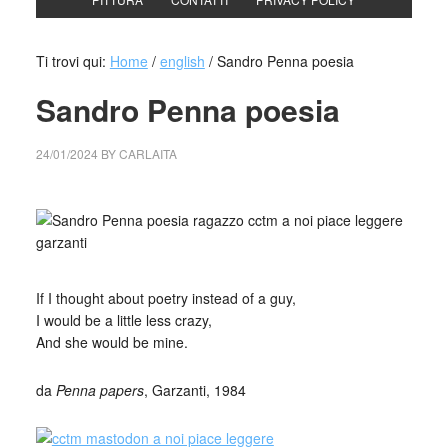
Ti trovi qui:
Home
/
english
/
Sandro Penna poesia
Sandro Penna poesia
24/01/2024
BY
CARLAITA
cctm collettivo culturale tuttomondo Sandro Penna poesia
_
If I thought about poetry instead of a guy,
I would be a little less crazy,
And she would be mine.
da
Penna papers
, Garzanti, 1984