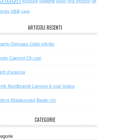
scultura
Spagna
uk
tina modotti
teatro
usa
uguay
varie
ARTICOLI RECENTI
erto Gervaso Cielo infinito
rgio Caproni Oh cari
arti d’arancia
rik Nordbrandt L’amore è così logico
dimir Majakovskij Beato chi
CATEGORIE
egorie