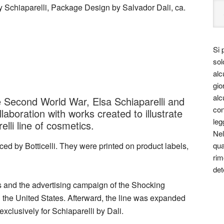
 Schiaparelli, Package Design by Salvador Dali, ca.
Si 
sol
alc
gio
alc
e Second World War, Elsa Schiaparelli and
con
laboration with works created to illustrate
leg
lli line of cosmetics.
Nel
qua
ced by Botticelli. They were printed on product labels,
rim
det
es and the advertising campaign of the Shocking
 the United States. Afterward, the line was expanded
exclusively for Schiaparelli by Dali.