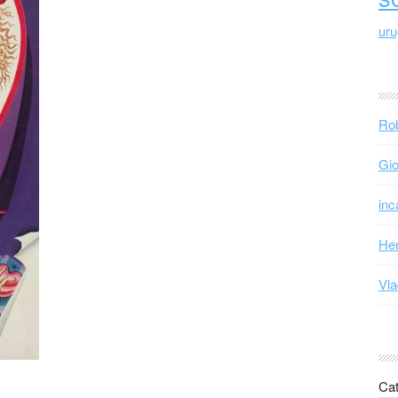
ur
Rob
Gio
inc
Hen
Vla
Cat