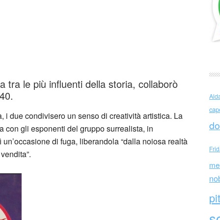
r Dalì ed Elsa Schiaparelli
da tra le più influenti della storia, collaborò
‘40.
Ald
cap
a, i due condivisero un senso di creatività artistica. La
do
a con gli esponenti del gruppo surrealista, in
ì un’occasione di fuga, liberandola “dalla noiosa realtà
Fri
 vendita”.
me
no
pi
sc