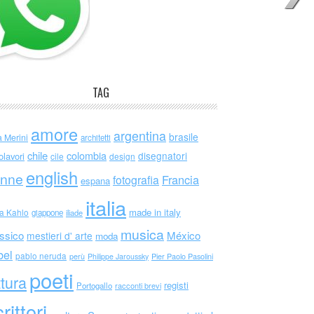
TAG
amore
argentina
brasile
a Merini
architetti
chile
colombia
disegnatori
olavori
cile
design
english
nne
Francia
fotografia
espana
italia
made in italy
da Kahlo
giappone
iliade
musica
ssico
México
mestieri d' arte
moda
bel
pablo neruda
perù
Philippe Jaroussky
Pier Paolo Pasolini
poeti
ttura
registi
Portogallo
racconti brevi
rittori