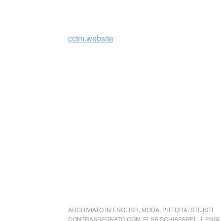
_
cctm.website
Collettivo Culturale TuttoMondo vuo
forme dell’arte, della cultura e del
Parole e immagini che possano offrire bellez
questo momento in cui la meraviglia sembra e
guardare il mondo, a TuttoMondo, cogliendone
Se volete inviarci una vostra poesia, o un di
rappresenti, saremo liete di dedicarvi un pos
Radiance Powder & Lipstick
by Schiaparell
ARCHIVIATO IN:
ENGLISH
,
MODA
,
PITTURA
,
STILISTI
CONTRASSEGNATO CON:
ELSA SCHIAPARELLI
,
ENGL