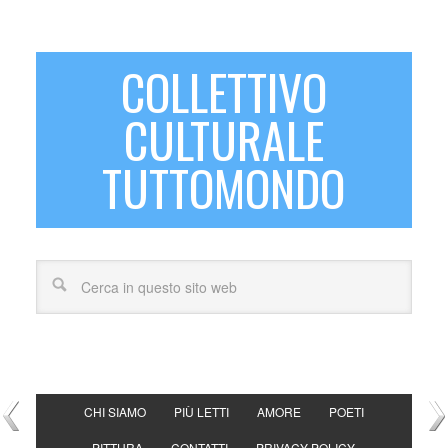
COLLETTIVO
CULTURALE
TUTTOMONDO
CHI SIAMO
PIÙ LETTI
AMORE
POETI
PITTURA
CONTATTI
PRIVACY POLICY