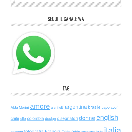
SEGUI IL CANALE WA
TAG
amore
argentina
brasile
capolavori
Alda Merini
architetti
english
donne
chile
colombia
disegnatori
cile
design
italia
Francia
fotografia
espana
Frida Kahlo
giappone
iliade