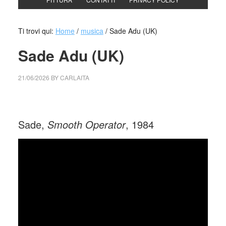
Ti trovi qui:
Home
/
musica
/
Sade Adu (UK)
Sade Adu (UK)
21/06/2026
BY
CARLAITA
cctm collettivo culturale tuttomondo Sade Adu (UK)
Sade,
Smooth Operator
, 1984