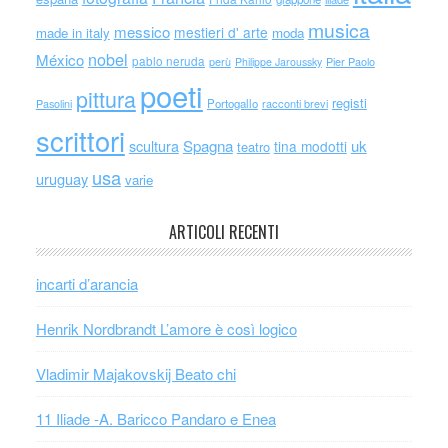
musica
messico
mestieri d' arte
made in italy
moda
nobel
México
pablo neruda
perù
Philippe Jaroussky
Pier Paolo
poeti
pittura
registi
Portogallo
racconti brevi
Pasolini
scrittori
scultura
Spagna
uk
tina modotti
teatro
usa
uruguay
varie
ARTICOLI RECENTI
incarti d’arancia
Henrik Nordbrandt L’amore è così logico
Vladimir Majakovskij Beato chi
11 Iliade -A. Baricco Pandaro e Enea