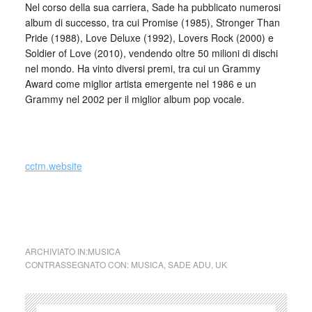
Nel corso della sua carriera, Sade ha pubblicato numerosi
album di successo, tra cui Promise (1985), Stronger Than
Pride (1988), Love Deluxe (1992), Lovers Rock (2000) e
Soldier of Love (2010), vendendo oltre 50 milioni di dischi
nel mondo. Ha vinto diversi premi, tra cui un Grammy
Award come miglior artista emergente nel 1986 e un
Grammy nel 2002 per il miglior album pop vocale.
_
cctm.website
cctm collettivo culturale tuttomondo Sade
Adu (UK)
ARCHIVIATO IN:
MUSICA
CONTRASSEGNATO CON:
MUSICA
,
SADE ADU
,
UK