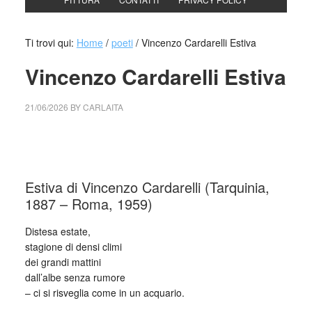
Ti trovi qui:
Home
/
poeti
/
Vincenzo Cardarelli Estiva
Vincenzo Cardarelli Estiva
21/06/2026
BY
CARLAITA
cctm collettivo culturale tuttomondo Vincenzo Cardarelli
Estiva
Estiva di Vincenzo Cardarelli (Tarquinia,
1887 – Roma, 1959)
Distesa estate,
stagione di densi climi
dei grandi mattini
dall’albe senza rumore
– ci si risveglia come in un acquario.