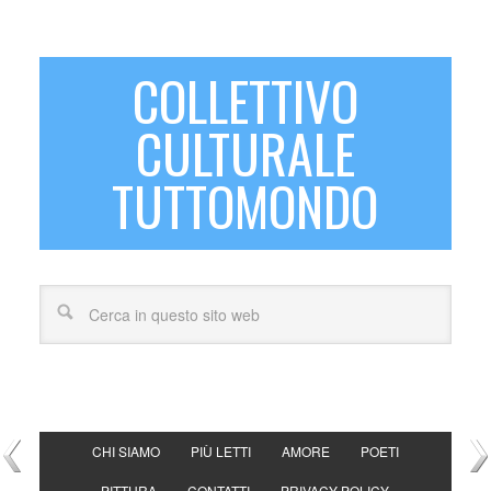
COLLETTIVO
CULTURALE
TUTTOMONDO
CHI SIAMO
PIÙ LETTI
AMORE
POETI
PITTURA
CONTATTI
PRIVACY POLICY