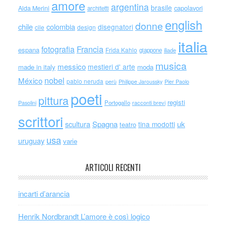
amore
argentina
brasile
capolavori
Alda Merini
architetti
english
donne
chile
colombia
disegnatori
cile
design
italia
Francia
fotografia
espana
Frida Kahlo
giappone
iliade
musica
messico
mestieri d' arte
made in italy
moda
nobel
México
pablo neruda
perù
Philippe Jaroussky
Pier Paolo
poeti
pittura
registi
Portogallo
racconti brevi
Pasolini
scrittori
scultura
Spagna
uk
tina modotti
teatro
usa
uruguay
varie
ARTICOLI RECENTI
incarti d’arancia
Henrik Nordbrandt L’amore è così logico