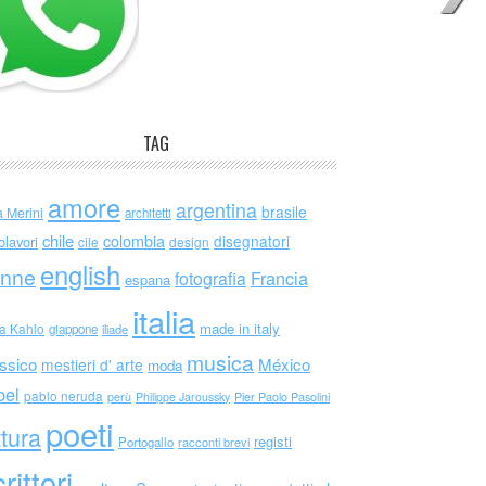
TAG
amore
argentina
brasile
a Merini
architetti
chile
colombia
disegnatori
olavori
cile
design
english
nne
Francia
fotografia
espana
italia
made in italy
da Kahlo
giappone
iliade
musica
ssico
México
mestieri d' arte
moda
bel
pablo neruda
perù
Philippe Jaroussky
Pier Paolo Pasolini
poeti
ttura
registi
Portogallo
racconti brevi
rittori