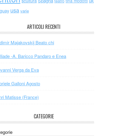
scultura
Spagna
uk
tina modotti
teatro
usa
uguay
varie
ARTICOLI RECENTI
dimir Majakovskij Beato chi
Iliade -A. Baricco Pandaro e Enea
vanni Verga da Eva
riele Galloni Agosto
ri Matisse (France)
CATEGORIE
egorie