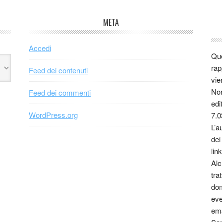
META
Accedi
Que
rap
Feed dei contenuti
vie
Non
Feed dei commenti
edi
WordPress.org
7.0
L’a
dei
link
Alc
tra
dom
eve
ema