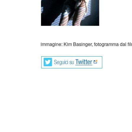
_
immagine: Kim Basinger, fotogramma dal fi
Roberto Piumini, nato a Edolo in Valca
Buonconvento presso Siena.
È autore di libri dal 1978: romanzi, racconti
gli scrittori italiani più conosciuti e suoi testi
Per i lettori adulti è autore di romanzi e di f