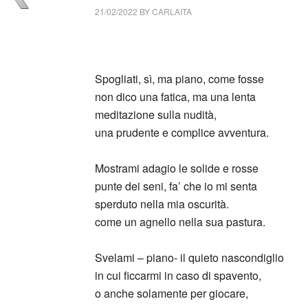
21/02/2022
BY
CARLAITA
collettivo culturale tuttomondo Roberto Piumi
Spogliati, sì, ma piano, come fosse
non dico una fatica, ma una lenta
meditazione sulla nudità,
una prudente e complice avventura.
Mostrami adagio le solide e rosse
punte dei seni, fa’ che io mi senta
sperduto nella mia oscurità.
come un agnello nella sua pastura.
Svelami – piano- il quieto nascondiglio
in cui ficcarmi in caso di spavento,
o anche solamente per giocare,