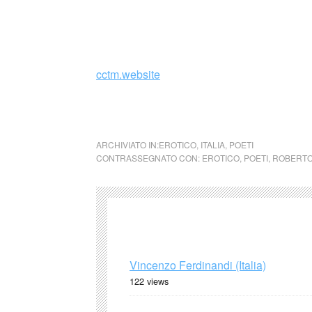
per Einaudi
cctm.website
Spogliati, sì, ma piano, come fosse … Robert
ARCHIVIATO IN:
EROTICO
,
ITALIA
,
POETI
CONTRASSEGNATO CON:
EROTICO
,
POETI
,
ROBERTO
Vincenzo Ferdinandi (Italia)
122 views