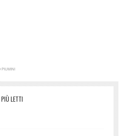
o Piumini (Italia)
 PIUMINI
PIÙ LETTI