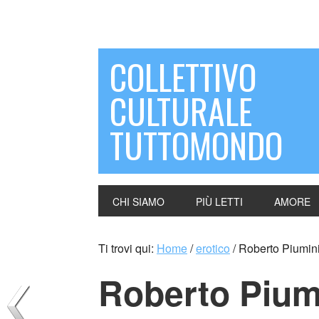
COLLETTIVO
CULTURALE
TUTTOMONDO
CHI SIAMO
PIÙ LETTI
AMORE
Ti trovi qui:
Home
/
erotico
/
Roberto Piumini 
Roberto Piumin