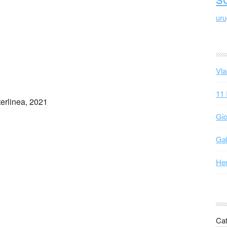
ur
Vla
11 
nterlinea, 2021
Gio
Gab
Hen
Cat