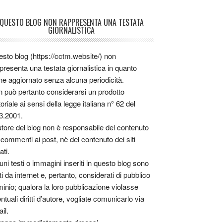
QUESTO BLOG NON RAPPRESENTA UNA TESTATA
GIORNALISTICA
sto blog (https://cctm.website/) non
presenta una testata giornalistica in quanto
ne aggiornato senza alcuna periodicità.
 può pertanto considerarsi un prodotto
toriale ai sensi della legge italiana n° 62 del
3.2001.
utore del blog non è responsabile del contenuto
 commenti ai post, nè del contenuto dei siti
ati.
uni testi o immagini inseriti in questo blog sono
tti da internet e, pertanto, considerati di pubblico
inio; qualora la loro pubblicazione violasse
ntuali diritti d’autore, vogliate comunicarlo via
il.