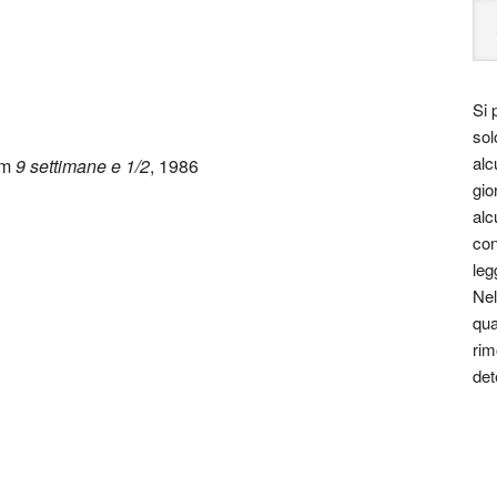
Si 
sol
alc
lm
9 settimane e 1/2
, 1986
gio
alc
con
leg
Nel
monica nel 1947, vive tra Milano e
qua
rim
det
, poemi, poesie e traduzioni. Per bambini e ragazzi è tra
 sono tradotti all’estero.
ortunate raccolte di poesia. Ha tradotto i sonetti di