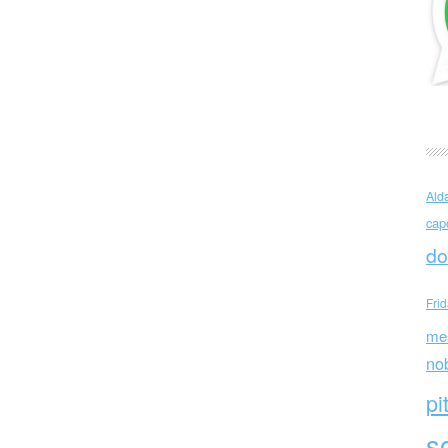
ni (Italia)
Ald
cap
do
Fri
me
no
pi
sc