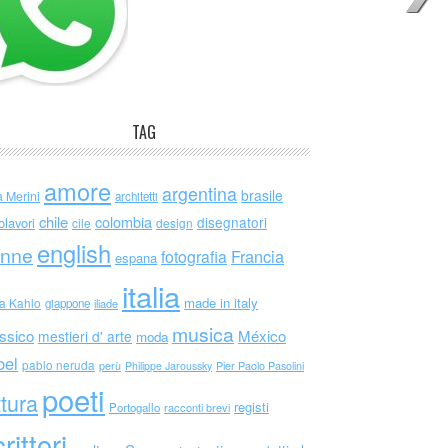
TAG
amore
argentina
brasile
a Merini
architetti
chile
colombia
disegnatori
olavori
cile
design
english
nne
Francia
fotografia
espana
italia
made in italy
da Kahlo
giappone
iliade
musica
ssico
México
mestieri d' arte
moda
bel
pablo neruda
perù
Philippe Jaroussky
Pier Paolo Pasolini
poeti
ttura
registi
Portogallo
racconti brevi
rittori