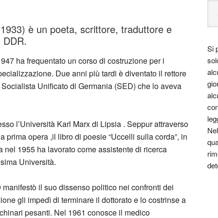
933) è un poeta, scrittore, traduttore e
ex DDR.
Si 
 1947 ha frequentato un corso di costruzione per i
sol
alc
cializzazione. Due anni più tardi è diventato il rettore
gio
 Socialista Unificato di Germania (SED) che lo aveva
alc
con
leg
esso l’Università Karl Marx di Lipsia . Seppur attraverso
Nel
a prima opera ,il libro di poesie “Uccelli sulla corda”, in
qua
 nel 1955 ha lavorato come assistente di ricerca
rim
sima Università.
det
 manifestò il suo dissenso politico nei confronti dei
one gli impedì di terminare il dottorato e lo costrinse a
hinari pesanti. Nel 1961 conosce il medico