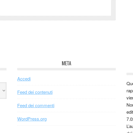
META
Accedi
Que
rap
Feed dei contenuti
vie
Non
Feed dei commenti
edi
WordPress.org
7.0
L’a