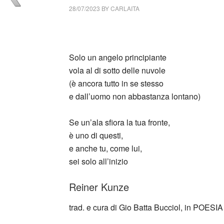
28/07/2023
BY
CARLAITA
cctm collettivo culturale tuttomondo Reine
Solo un angelo principiante
vola al di sotto delle nuvole
(è ancora tutto in se stesso
e dall’uomo non abbastanza lontano)
Se un’ala sfiora la tua fronte,
è uno di questi,
e anche tu, come lui,
sei solo all’inizio
Reiner Kunze
trad. e cura di Gio Batta Bucciol, in POESIA 
_