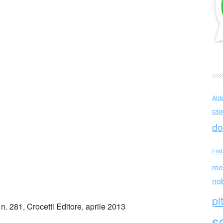
r Kunze (Germania)
Ald
cap
do
Fri
me
no
pi
n. 281, Crocetti Editore, aprile 2013
sc