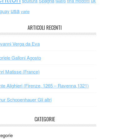
scultura
Spagna
uk
tina modotti
teatro
usa
uguay
varie
ARTICOLI RECENTI
vanni Verga da Eva
riele Galloni Agosto
ri Matisse (France)
te Alighieri (Firenze, 1265 – Ravenna,1321)
hur Schopenhauer Gli altri
CATEGORIE
egorie