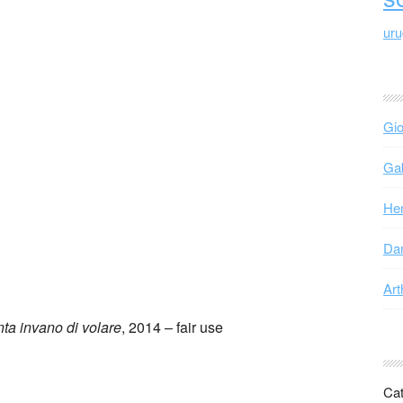
ur
Gio
Gab
Hen
Dan
Art
ta invano di volare
, 2014 – fair use
Cat