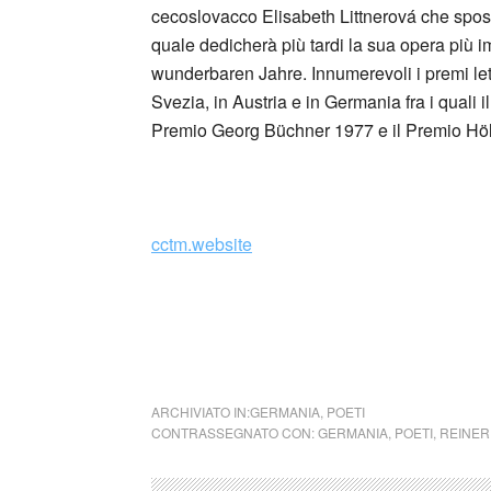
cecoslovacco Elisabeth Littnerová che sposa
quale dedicherà più tardi la sua opera più i
wunderbaren Jahre. Innumerevoli i premi let
Svezia, in Austria e in Germania fra i quali i
Premio Georg Büchner 1977 e il Premio Höld
_
cctm.website
Solo un angelo principiante
ARCHIVIATO IN:
GERMANIA
,
POETI
CONTRASSEGNATO CON:
GERMANIA
,
POETI
,
REINER