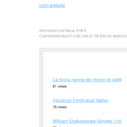
cctm.website
cctm collettivo culturale tuttomondo
ARCHIVIATO IN:
ITALIA
,
POETI
CONTRASSEGNATO CON:
ITALIA
,
PIETRO DE MARCHI
La ninna nanna del chicco di caffè
81 views
Vincenzo Ferdinandi (Italia)
78 views
William Shakespeare Sonetto 116