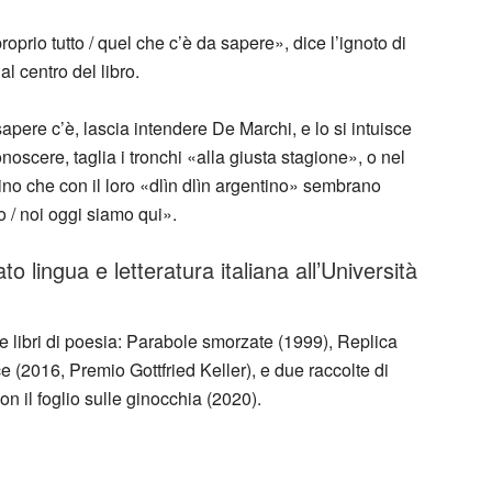
roprio tutto / quel che c’è da sapere», dice l’ignoto di
l centro del libro.
pere c’è, lascia intendere De Marchi, e lo si intuisce
oscere, taglia i tronchi «alla giusta stagione», o nel
no che con il loro «dlìn dlìn argentino» sembrano
 / noi oggi siamo qui».
 lingua e letteratura italiana all’Università
e libri di poesia: Parabole smorzate (1999), Replica
e (2016, Premio Gottfried Keller), e due raccolte di
Con il foglio sulle ginocchia (2020).