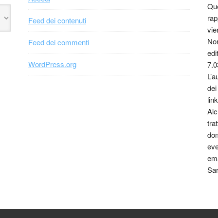
Que
rap
Feed dei contenuti
vie
Non
Feed dei commenti
edi
WordPress.org
7.0
L’a
dei
link
Alc
tra
dom
eve
ema
Sar