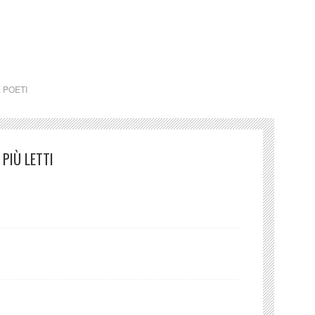
 Pietro De Marchi (Italia)
,
POETI
PIÙ LETTI