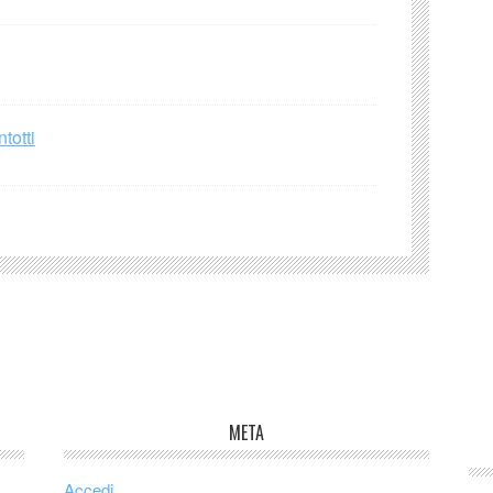
totti
META
Accedi