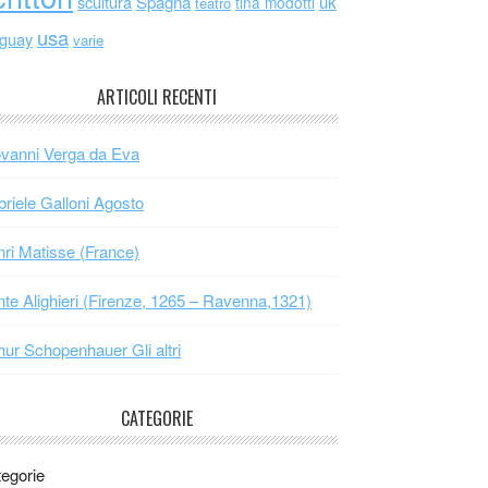
scultura
Spagna
uk
tina modotti
teatro
usa
uguay
varie
ARTICOLI RECENTI
vanni Verga da Eva
riele Galloni Agosto
ri Matisse (France)
te Alighieri (Firenze, 1265 – Ravenna,1321)
hur Schopenhauer Gli altri
CATEGORIE
egorie