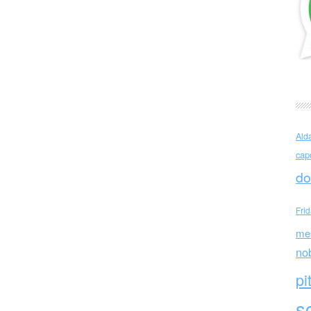
e Marchi (Italia)
Ald
cap
do
Fri
me
no
pi
sc