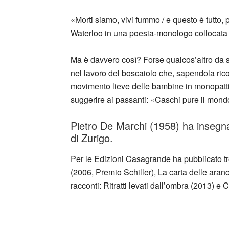
«Morti siamo, vivi fummo / e questo è tutto, p
Waterloo in una poesia-monologo collocata a
Ma è davvero così? Forse qualcos’altro da sa
nel lavoro del boscaiolo che, sapendola ricon
movimento lieve delle bambine in monopatti
suggerire ai passanti: «Caschi pure il mondo
Pietro De Marchi (1958) ha insegnato
di Zurigo.
Per le Edizioni Casagrande ha pubblicato tr
(2006, Premio Schiller), La carta delle aranc
racconti: Ritratti levati dall’ombra (2013) e 
_