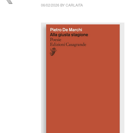
06/02/2026
BY
CARLAITA
cctm collettivo culturale tuttomondo Pietro D