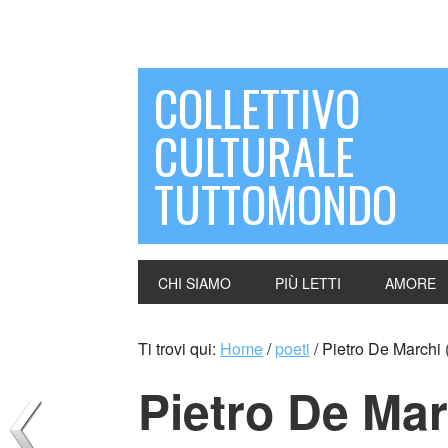
COLLETTIVO
CULTURALE
TUTTOMONDO
CHI SIAMO
PIÙ LETTI
AMORE
Ti trovi qui:
Home
/
poeti
/
Pietro De Marchi (I
Pietro De Marc