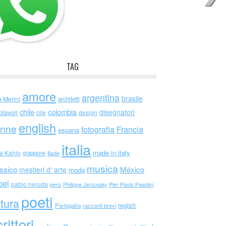
TAG
amore
argentina
brasile
a Merini
architetti
chile
colombia
disegnatori
olavori
cile
design
english
nne
Francia
fotografia
espana
italia
made in italy
da Kahlo
giappone
iliade
musica
ssico
México
mestieri d' arte
moda
bel
pablo neruda
perù
Philippe Jaroussky
Pier Paolo Pasolini
poeti
ttura
registi
Portogallo
racconti brevi
rittori