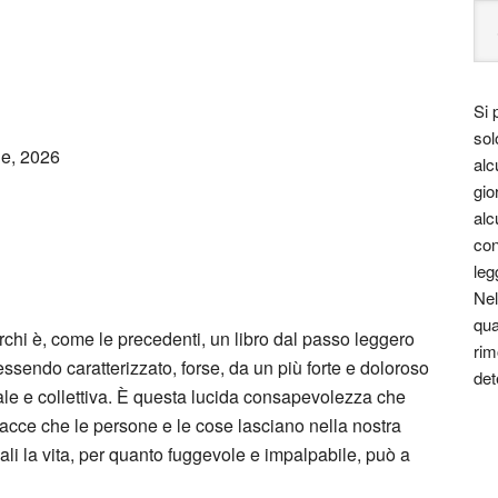
Si 
sol
de, 2026
alc
gio
alc
con
leg
Nel
qua
chi è, come le precedenti, un libro dal passo leggero
rim
ssendo caratterizzato, forse, da un più forte e doloroso
det
le e collettiva. È questa lucida consapevolezza che
 tracce che le persone e le cose lasciano nella nostra
quali la vita, per quanto fuggevole e impalpabile, può a