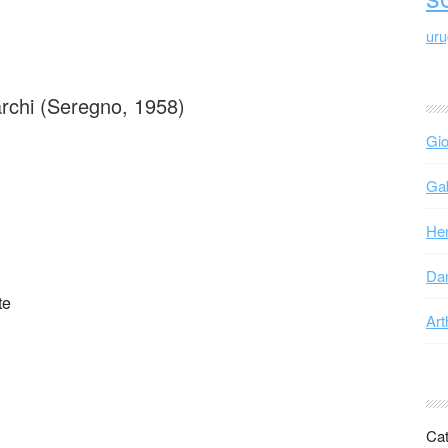
ur
archi (Seregno, 1958)
Gio
Gab
Hen
Dan
te
Art
Cat