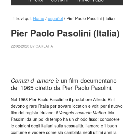
Ti trovi qui:
Home
/
español
/
Pier Paolo Pasolini (Italia)
Pier Paolo Pasolini (Italia)
22/02/2020
BY
CARLAITA
centro cultural tina modotti pier paolo pasolini comizi d’
amore
Comizi d’ amore
è un film-documentario
del 1965 diretto da Pier Paolo Pasolini.
Nel 1963 Pier Paolo Pasolini e il produttore Alfredo Bini
devono girare l’Italia per trovare location e volti per il nuovo
film del regista friulano:
il Vangelo secondo Matteo
. Ma
Pasolini da un po’ di tempo ha un chiodo fisso: conoscere
le opinioni degli italiani sulla sessualità, l’amore e il buon
costume e vedere come sia cambiata negli ultimi anni la