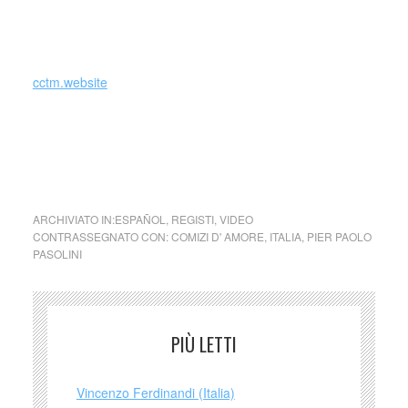
cctm cctm cctm cctm cctm cctm cctm cctm cctm cctm cctm
cctm cctm cctm cctm cctm cctm cctm cctm cctm
cctm.website
cctm cctm cctm cctm cctm cctm cctm cctm cctm cctm cctm
cctm cctm cctm cctm cctm cctm cctm cctm cctm cctm
cctm cctm cctm cctm cctm cctm cctm
ARCHIVIATO IN:
ESPAÑOL
,
REGISTI
,
VIDEO
CONTRASSEGNATO CON:
COMIZI D' AMORE
,
ITALIA
,
PIER PAOLO
PASOLINI
PIÙ LETTI
Vincenzo Ferdinandi (Italia)