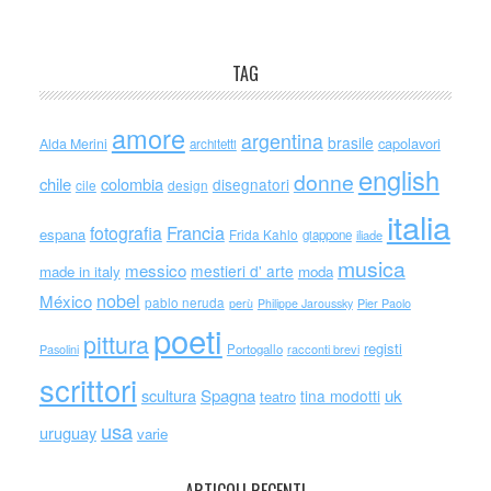
TAG
amore
argentina
brasile
capolavori
Alda Merini
architetti
english
donne
chile
colombia
disegnatori
cile
design
italia
Francia
fotografia
espana
Frida Kahlo
giappone
iliade
musica
messico
mestieri d' arte
made in italy
moda
nobel
México
pablo neruda
perù
Philippe Jaroussky
Pier Paolo
poeti
pittura
registi
Portogallo
racconti brevi
Pasolini
scrittori
scultura
Spagna
uk
tina modotti
teatro
usa
uruguay
varie