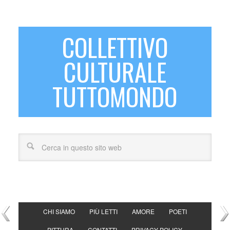
COLLETTIVO
CULTURALE
TUTTOMONDO
CHI SIAMO
PIÙ LETTI
AMORE
POETI
PITTURA
CONTATTI
PRIVACY POLICY