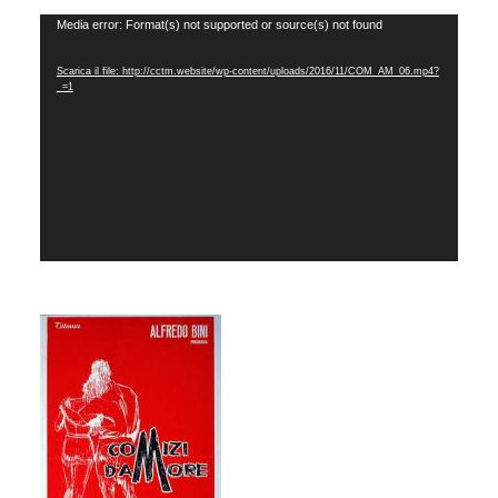
Video
Media error: Format(s) not supported or source(s) not found
Player
Scarica il file: http://cctm.website/wp-content/uploads/2016/11/COM_AM_06.mp4?
_=1
_