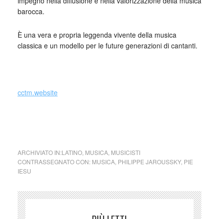
impegno nella diffusione e nella valorizzazione della musica
barocca.
È una vera e propria leggenda vivente della musica
classica e un modello per le future generazioni di cantanti.
_
cctm.website
Philippe Jaroussky Pie Jesu dal
Requiem
in D Minor, Op. 48 di Gabriel Fauré
ARCHIVIATO IN:
LATINO
,
MUSICA
,
MUSICISTI
CONTRASSEGNATO CON:
MUSICA
,
PHILIPPE JAROUSSKY
,
PIE
IESU