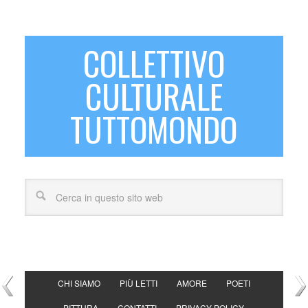
COLLETTIVO
CULTURALE
TUTTOMONDO
CHI SIAMO
PIÙ LETTI
AMORE
POETI
PITTURA
CONTATTI
PRIVACY POLICY