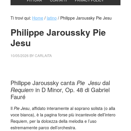
Ti trovi qui:
Home
/
latino
/
Philippe Jaroussky Pie Jesu
Philippe Jaroussky Pie
Jesu
10/05/2026
BY
CARLAITA
collettivo culturale tuttomondo Philippe Jaroussky Pie Jesu
Philippe Jaroussky canta
Pie Jesu
dal
Requiem
in D Minor, Op. 48 di Gabriel
Fauré
Il
Pie Jesu
, affidato interamente al soprano solista (o alla
voce bianca), è la pagina forse più incantevole dell’intero
Requiem, per la dolcezza della melodia e l’uso
estremamente parco dell’orchestra.