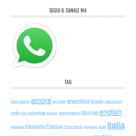
SEGUI IL CANALE WA
TAG
amore
argentina
brasile
capolavori
Alda Merini
architetti
english
donne
chile
colombia
disegnatori
cile
design
italia
Francia
fotografia
espana
Frida Kahlo
giappone
iliade
musica