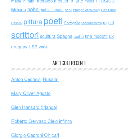
messico
mestieri d' arte
made in italy
moda
nobel
México
pablo neruda
perù
Philippe Jaroussky
Pier Paolo
poeti
pittura
registi
Portogallo
racconti brevi
Pasolini
scrittori
scultura
Spagna
uk
tina modotti
teatro
usa
uruguay
varie
ARTICOLI RECENTI
Anton Čechov (Russia)
Mary Oliver Agosto
Glen Hansard (Irlanda)
Roberto Gervaso Cielo infinito
Giorgio Caproni Oh cari