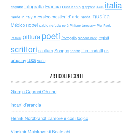
italia
Francia
fotografia
espana
Frida Kahlo
giappone
iliade
musica
messico
mestieri d' arte
made in italy
moda
nobel
México
pablo neruda
perù
Philippe Jaroussky
Pier Paolo
poeti
pittura
registi
Portogallo
racconti brevi
Pasolini
scrittori
scultura
Spagna
uk
tina modotti
teatro
usa
uruguay
varie
ARTICOLI RECENTI
Giorgio Caproni Oh cari
incarti d’arancia
Henrik Nordbrandt L’amore è così logico
Vladimir Majakovskij Beato chi