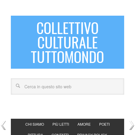
COLLETTIVO
CULTURALE
TUTTOMONDO
CHI SIAMO
PIÙ LETTI
AMORE
POETI
PITTURA
CONTATTI
PRIVACY POLICY