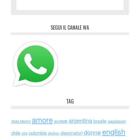
SEGUI IL CANALE WA
TAG
amore
argentina
brasile
capolavori
Alda Merini
architetti
english
donne
chile
colombia
disegnatori
cile
design