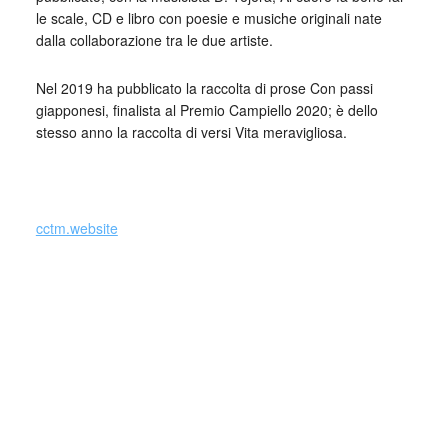
le scale, CD e libro con poesie e musiche originali nate
dalla collaborazione tra le due artiste.
Nel 2019 ha pubblicato la raccolta di prose Con passi
giapponesi, finalista al Premio Campiello 2020; è dello
stesso anno la raccolta di versi Vita meravigliosa.
_
cctm.website
Questo libro riunisce i due precdenti volumetti di Patrizia
Cavalli (Le mie poesie non cambieranno il mondo, 1974, e
Il cielo, 1981) ai quali si aggiunge una nuova, più ampia
raccolta intitolata L’io singolare proprio mio. Autrice
lodevolmente parca, Patrizia Cavalli, dunque, rende conto
della sua poesia una volta per decennio evitando
l’inflazione dello sfogo lirico. Anche se così distanziate nel
tempo, o forse proprio per questo, queste tre sillogi