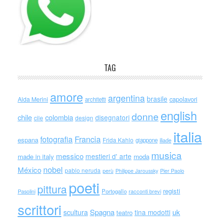
TAG
amore
argentina
brasile
capolavori
Alda Merini
architetti
english
donne
chile
colombia
disegnatori
cile
design
italia
Francia
fotografia
espana
Frida Kahlo
giappone
iliade
musica
messico
mestieri d' arte
made in italy
moda
nobel
México
pablo neruda
perù
Philippe Jaroussky
Pier Paolo
poeti
pittura
registi
Portogallo
racconti brevi
Pasolini
scrittori
scultura
Spagna
uk
tina modotti
teatro