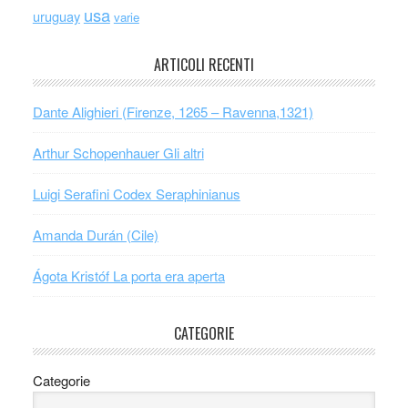
usa
uruguay
varie
ARTICOLI RECENTI
Dante Alighieri (Firenze, 1265 – Ravenna,1321)
Arthur Schopenhauer Gli altri
Luigi Serafini Codex Seraphinianus
Amanda Durán (Cile)
Ágota Kristóf La porta era aperta
CATEGORIE
Categorie