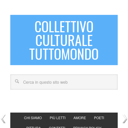
COLLETTIVO
CULTURALE
TUTTOMONDO
CHI SIAMO
PIÙ LETTI
AMORE
POETI
PITTURA
CONTATTI
PRIVACY POLICY