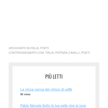
testimoniano un’esperienza poetica di ampia portata,
segnata da un forte filo di continuità e da un marchio di
stile inconfondibile, fatto di ironia e di musicalità, ma anche
di velocissima concetrazione di pensiero e di arguzia
epigrammatica.
cctm collettivo culturale tuttomondo Patrizia Cavalli La casa
ARCHIVIATO IN:
ITALIA
,
POETI
CONTRASSEGNATO CON:
ITALIA
,
PATRIZIA CAVALLI
,
POETI
PIÙ LETTI
La ninna nanna del chicco di caffè
86 views
Pablo Neruda Sotto la tua pelle vive la luna