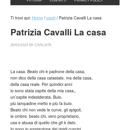
Ti trovi qui:
Home
/
poeti
/
Patrizia Cavalli La casa
Patrizia Cavalli La casa
26/02/2025
BY
CARLAITA
cctm collettivo culturale tuttomondo Patrizia Cavalli La casa
La casa. Beato chi è padrone della casa,
non dico della casa catastale, ma della casa,
della casa reale. Per quindici anni
io sono stata ospite della mia casa,,
un’ospite indesiderata. Buio,
più lampadine metto e più fa buio.
Beato chi non vede le curve, gli spigoli,
le ombre, beato chi, vero proprietario,
usa e abusa di quello che gli è dato.
Io sono in soggezione dei rigidi cuscini,