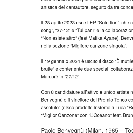
artistica del cantautore, seguito da tre con
Il 28 aprile 2023 esce l’EP “Solo fiori”, che 
song”, “27-12” e “Tulipani” e la collaborazi
“Non esiste altro” (feat Malika Ayane), Benve
nella sezione “Migliore canzone singola”.
Il 19 gennaio 2024 è uscito il disco “È inuti
brutte” e contenente due speciali collabora
Marcorè in “27/12”.
Con 8 candidature all’attivo e unico artista
Benvegnù è il vincitore del Premio Tenco co
assoluto” (disco prodotto insieme a Luca “Ro
“Miglior Canzone” con “L’Oceano” feat. Brun
Paolo Benvegnù (Milan, 1965 – Tos