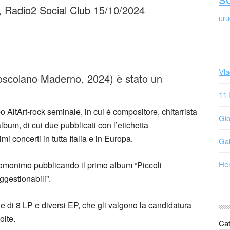
, Radio2 Social Club 15/10/2024
ur
Vla
oscolano Maderno, 2024) è stato un
11 
 AltArt-rock seminale, in cui è compositore, chitarrista
Gio
lbum, di cui due pubblicati con l’etichetta
concerti in tutta Italia e in Europa.
Gab
Hen
 omonimo pubblicando il primo album “Piccoli
ggestionabili”.
 di 8 LP e diversi EP, che gli valgono la candidatura
olte.
Cat