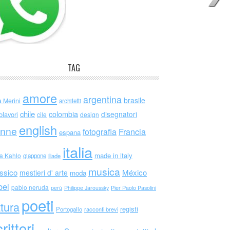
TAG
amore
argentina
brasile
a Merini
architetti
chile
colombia
disegnatori
olavori
cile
design
english
nne
Francia
fotografia
espana
italia
made in italy
da Kahlo
giappone
iliade
musica
ssico
México
mestieri d' arte
moda
bel
pablo neruda
perù
Philippe Jaroussky
Pier Paolo Pasolini
poeti
ttura
registi
Portogallo
racconti brevi
rittori