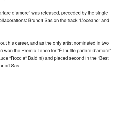
arlare d’amore” was released, preceded by the single
ollaborations: Brunori Sas on the track “L’oceano” and
ut his career, and as the only artist nominated in two
ù won the Premio Tenco for “È inutile parlare d’amore”
uca “Roccia” Baldini) and placed second in the “Best
unori Sas.