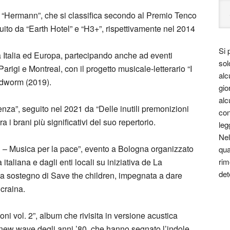
“Hermann”, che si classifica secondo al Premio Tenco
uito da “Earth Hotel” e “H3+”, rispettivamente nel 2014
Si 
a Italia ed Europa, partecipando anche ad eventi
sol
i Parigi e Montreal, con il progetto musicale-letterario “I
alc
odworm (2019).
gio
alc
nza”, seguito nel 2021 da “Delle inutili premonizioni
con
ra i brani più significativi del suo repertorio.
leg
Nel
 noi – Musica per la pace”, evento a Bologna organizzato
qua
taliana e dagli enti locali su iniziativa de La
rim
det
i a sostegno di Save the children, impegnata a dare
Ucraina.
ni vol. 2”, album che rivisita in versione acustica
 new wave degli anni ’80, che hanno segnato l’indole