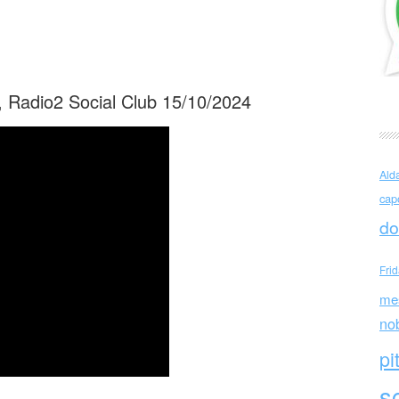
envegnù (Italia)
, Radio2 Social Club 15/10/2024
Ald
cap
do
Fri
me
no
pi
sc