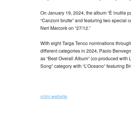
On January 19, 2024, the album “È inutile p
“Canzoni brutte” and featuring two special c
Neri Marcorè on “27/12.”
With eight Targa Tenco nominations througho
different categories in 2024, Paolo Benvegn
as “Best Overall Album” (co-produced with L
Song” category with “L’Oceano” featuring Br
_
cctm.website
cctm cerchi nell’acqua