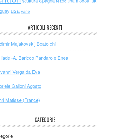
scultura
Spagna
uk
tina modotti
teatro
usa
uguay
varie
ARTICOLI RECENTI
dimir Majakovskij Beato chi
Iliade -A. Baricco Pandaro e Enea
vanni Verga da Eva
riele Galloni Agosto
ri Matisse (France)
CATEGORIE
egorie