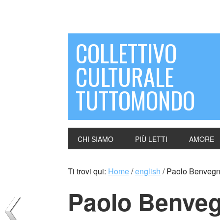
COLLETTIVO
CULTURALE
TUTTOMONDO
CHI SIAMO
PIÙ LETTI
AMORE
Ti trovi qui:
Home
/
english
/
Paolo Benvegnù 
Paolo Benvegn