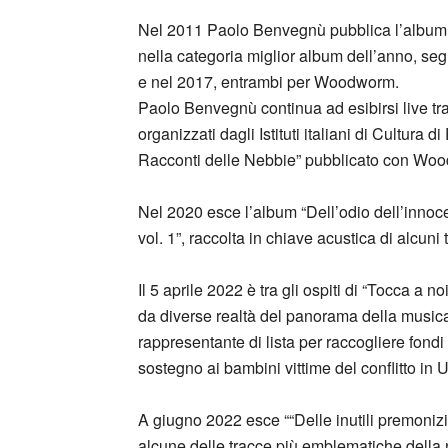
Nel 2011 Paolo Benvegnù pubblica l’album 
nella categoria miglior album dell’anno, seg
e nel 2017, entrambi per Woodworm.
Paolo Benvegnù continua ad esibirsi live tr
organizzati dagli Istituti italiani di Cultura d
Racconti delle Nebbie” pubblicato con Wo
Nel 2020 esce l’album “Dell’odio dell’innoce
vol. 1”, raccolta in chiave acustica di alcuni t
Il 5 aprile 2022 è tra gli ospiti di “Tocca a
da diverse realtà del panorama della musica i
rappresentante di lista per raccogliere fond
sostegno ai bambini vittime del conflitto in 
A giugno 2022 esce ““Delle inutili premonizio
alcune delle tracce più emblematiche della