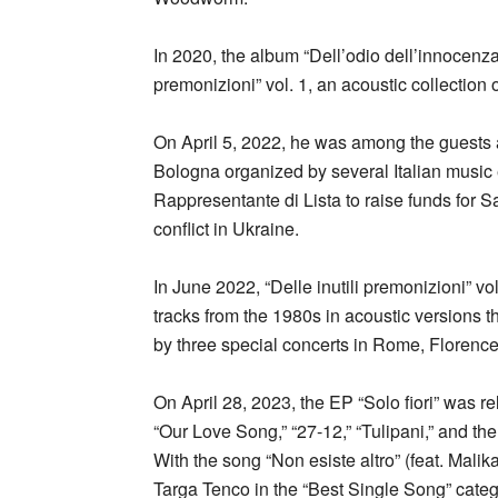
In 2020, the album “Dell’odio dell’innocenza
premonizioni” vol. 1, an acoustic collection 
On April 5, 2022, he was among the guests a
Bologna organized by several Italian music en
Rappresentante di Lista to raise funds for Sa
conflict in Ukraine.
In June 2022, “Delle inutili premonizioni” v
tracks from the 1980s in acoustic versions th
by three special concerts in Rome, Florence
On April 28, 2023, the EP “Solo fiori” was re
“Our Love Song,” “27-12,” “Tulipani,” and the
With the song “Non esiste altro” (feat. Mali
Targa Tenco in the “Best Single Song” categ