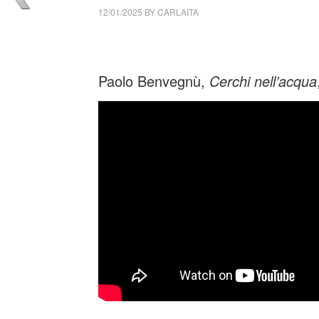
12/01/2025
BY
CARLAITA
cctm collettivo culturale tuttomondo Paolo B
Paolo Benvegnù,
Cerchi nell’acqua