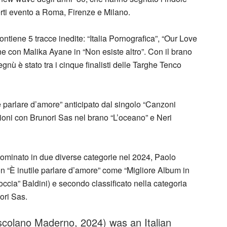
certi evento a Roma, Firenze e Milano.
contiene 5 tracce inedite: “Italia Pornografica”, “Our Love
one con Malika Ayane in “Non esiste altro”. Con il brano
gnù è stato tra i cinque finalisti delle Targhe Tenco
le parlare d’amore” anticipato dal singolo “Canzoni
zioni con Brunori Sas nel brano “L’oceano” e Neri
 nominato in due diverse categorie nel 2024, Paolo
n “È inutile parlare d’amore” come “Migliore Album in
ccia” Baldini) e secondo classificato nella categoria
ori Sas.
colano Maderno, 2024) was an Italian