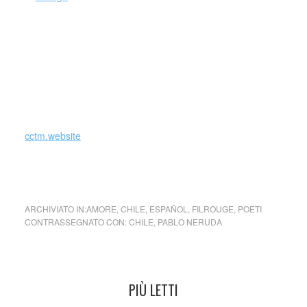
cctm.website
cctm cctm ctm cctm cctm cctm cctm cctm cctm
ARCHIVIATO IN:
AMORE
,
CHILE
,
ESPAÑOL
,
FILROUGE
,
POETI
CONTRASSEGNATO CON:
CHILE
,
PABLO NERUDA
PIÙ LETTI