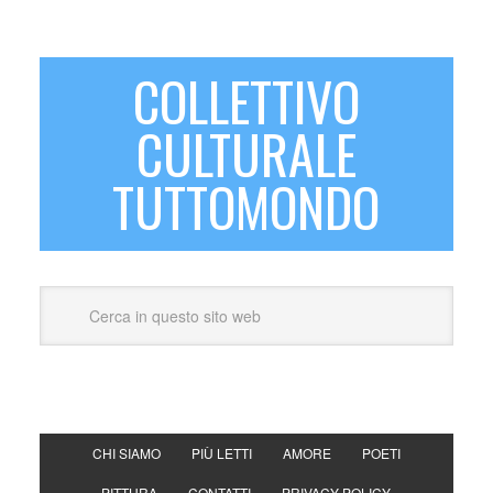
COLLETTIVO
CULTURALE
TUTTOMONDO
CHI SIAMO
PIÙ LETTI
AMORE
POETI
PITTURA
CONTATTI
PRIVACY POLICY