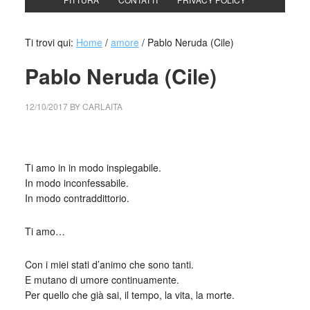
Ti trovi qui:
Home
/
amore
/
Pablo Neruda (Cile)
Pablo Neruda (Cile)
12/10/2017
BY
CARLAITA
centro cultural tina modotti caracas io stesso non so
perché ti amo
Ti amo in in modo inspiegabile.
In modo inconfessabile.
In modo contraddittorio.
Ti amo…
Con i miei stati d’animo che sono tanti.
E mutano di umore continuamente.
Per quello che già sai, il tempo, la vita, la morte.