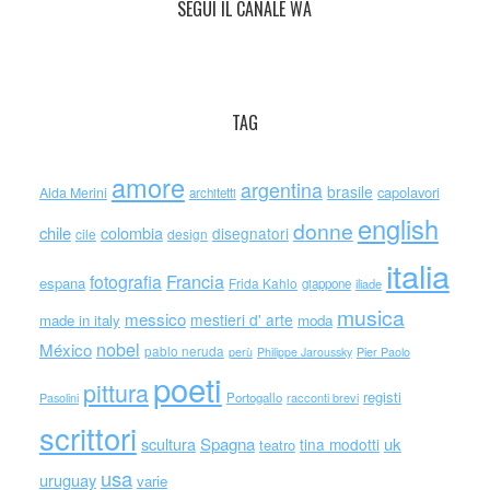
SEGUI IL CANALE WA
TAG
amore
argentina
brasile
capolavori
Alda Merini
architetti
english
donne
chile
colombia
disegnatori
cile
design
italia
Francia
fotografia
espana
Frida Kahlo
giappone
iliade
musica
messico
mestieri d' arte
made in italy
moda
nobel
México
pablo neruda
perù
Philippe Jaroussky
Pier Paolo
poeti
pittura
registi
Portogallo
racconti brevi
Pasolini
scrittori
scultura
Spagna
uk
tina modotti
teatro
usa
uruguay
varie