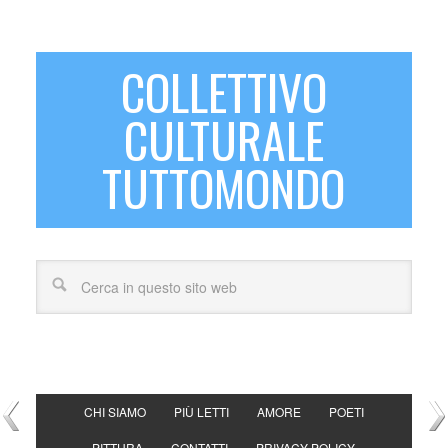
COLLETTIVO
CULTURALE
TUTTOMONDO
CHI SIAMO
PIÙ LETTI
AMORE
POETI
PITTURA
CONTATTI
PRIVACY POLICY