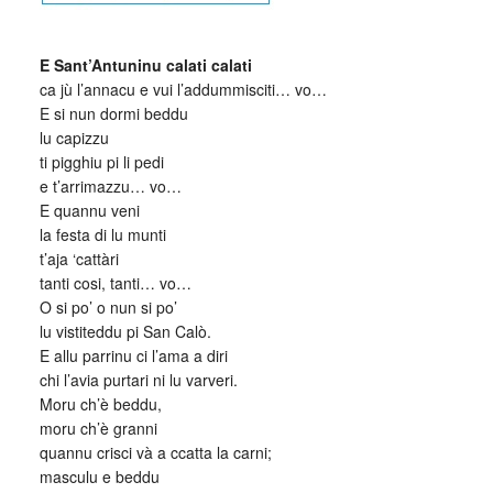
_
E Sant’Antuninu calati calati
ca jù l’annacu e vui l’addummisciti… vo…
E si nun dormi beddu
lu capizzu
ti pigghiu pi li pedi
e t’arrimazzu… vo…
E quannu veni
la festa di lu munti
t’aja ‘cattàri
tanti cosi, tanti… vo…
O si po’ o nun si po’
lu vistiteddu pi San Calò.
E allu parrinu ci l’ama a diri
chi l’avia purtari ni lu varveri.
Moru ch’è beddu,
moru ch’è granni
quannu crisci và a ccatta la carni;
masculu e beddu