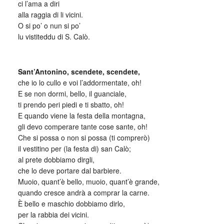
ci l’ama a diri
alla raggia di li vicini.
O si po’ o nun si po’
lu vistiteddu di S. Calò.
_
Sant’Antonino, scendete, scendete,
che io lo cullo e voi l’addormentate, oh!
E se non dormi, bello, il guanciale,
ti prendo peri piedi e ti sbatto, oh!
E quando viene la festa della montagna,
gli devo comperare tante cose sante, oh!
Che si possa o non si possa (ti comprerò)
il vestitino per (la festa di) san Calò;
al prete dobbiamo dirgli,
che lo deve portare dal barbiere.
Muoio, quant’è bello, muoio, quant’è grande,
quando cresce andrà a comprar la carne.
È bello e maschio dobbiamo dirlo,
per la rabbia dei vicini.