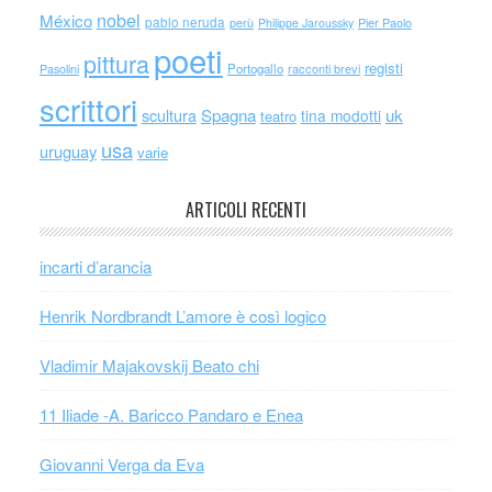
nobel
México
pablo neruda
perù
Philippe Jaroussky
Pier Paolo
poeti
pittura
registi
Portogallo
racconti brevi
Pasolini
scrittori
scultura
Spagna
uk
tina modotti
teatro
usa
uruguay
varie
ARTICOLI RECENTI
incarti d’arancia
Henrik Nordbrandt L’amore è così logico
Vladimir Majakovskij Beato chi
11 Iliade -A. Baricco Pandaro e Enea
Giovanni Verga da Eva