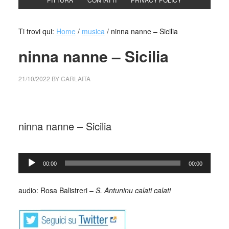
Ti trovi qui:
Home
/
musica
/
ninna nanne – Sicilia
ninna nanne – Sicilia
21/10/2022
BY
CARLAITA
collettivo culturale tuttomondo ninna nanne Sicilia /span>
ninna nanne – Sicilia
_
Audio
00:00
00:00
Player
_
audio: Rosa Balistreri –
S. Antuninu calati calati