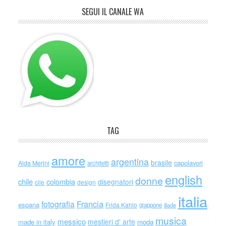
SEGUI IL CANALE WA
TAG
amore
argentina
brasile
capolavori
Alda Merini
architetti
english
donne
chile
colombia
disegnatori
cile
design
italia
Francia
fotografia
espana
Frida Kahlo
giappone
iliade
musica
messico
mestieri d' arte
made in italy
moda