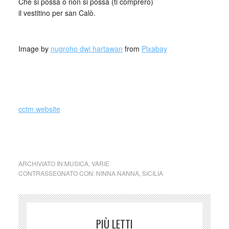
Che si possa o non si possa (ti comprerò)
il vestitino per san Calò.
_
Image by
nugroho dwi hartawan
from
Pixabay
_
cctm.website
ninna nanne sicilia poesia/span>
ARCHIVIATO IN:
MUSICA
,
VARIE
CONTRASSEGNATO CON:
NINNA NANNA
,
SICILIA
PIÙ LETTI