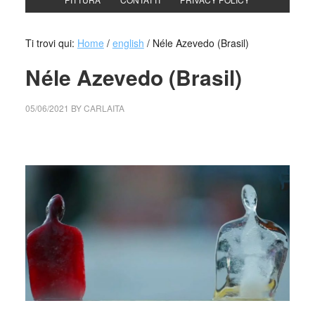
Ti trovi qui:
Home
/
english
/
Néle Azevedo (Brasil)
Néle Azevedo (Brasil)
05/06/2021
BY
CARLAITA
collettivo culturale tuttomondo Néle Azevedo (Brasil)