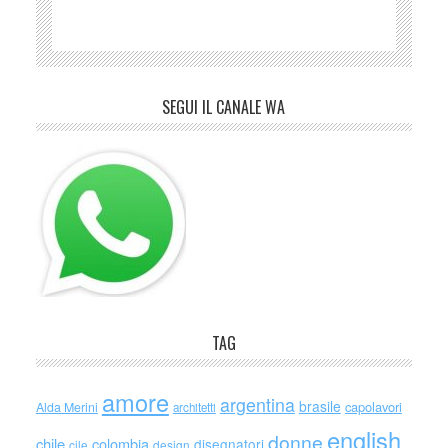
SEGUI IL CANALE WA
TAG
amore
argentina
brasile
capolavori
Alda Merini
architetti
english
donne
chile
colombia
disegnatori
cile
design