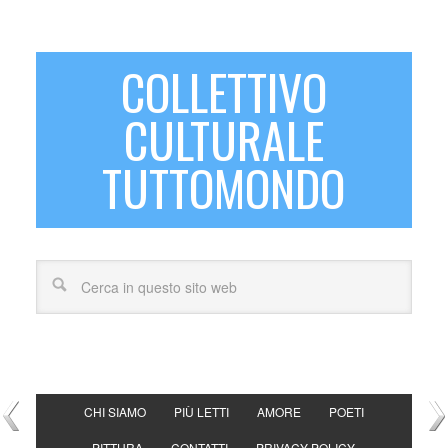
COLLETTIVO
CULTURALE
TUTTOMONDO
CHI SIAMO
PIÙ LETTI
AMORE
POETI
PITTURA
CONTATTI
PRIVACY POLICY