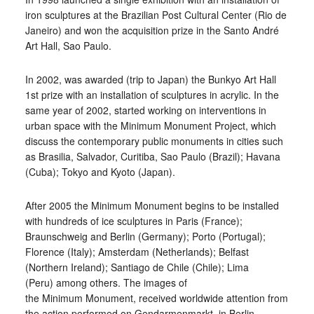
iron sculptures at the Brazilian Post Cultural Center (Rio de
Janeiro) and won the acquisition prize in the Santo André
Art Hall, Sao Paulo.
In 2002, was awarded (trip to Japan) the Bunkyo Art Hall
1st prize with an installation of sculptures in acrylic. In the
same year of 2002, started working on interventions in
urban space with the Minimum Monument Project, which
discuss the contemporary public monuments in cities such
as Brasilia, Salvador, Curitiba, Sao Paulo (Brazil); Havana
(Cuba); Tokyo and Kyoto (Japan).
After 2005 the Minimum Monument begins to be installed
with hundreds of ice sculptures in Paris (France);
Braunschweig and Berlin (Germany); Porto (Portugal);
Florence (Italy); Amsterdam (Netherlands); Belfast
(Northern Ireland); Santiago de Chile (Chile); Lima
(Peru) among others. The images of
the Minimum Monument, received worldwide attention from
the action performed on Gendarmenmarkt, in Berlin