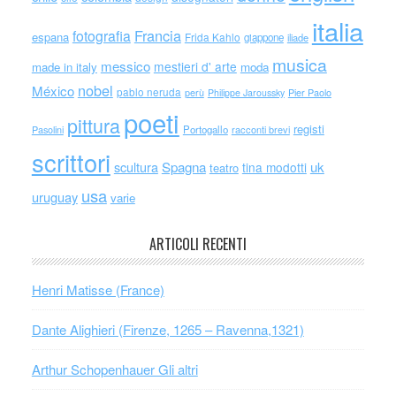
italia
Francia
fotografia
espana
Frida Kahlo
giappone
iliade
musica
messico
mestieri d' arte
made in italy
moda
nobel
México
pablo neruda
perù
Philippe Jaroussky
Pier Paolo
poeti
pittura
registi
Portogallo
racconti brevi
Pasolini
scrittori
scultura
Spagna
uk
tina modotti
teatro
usa
uruguay
varie
ARTICOLI RECENTI
Henri Matisse (France)
Dante Alighieri (Firenze, 1265 – Ravenna,1321)
Arthur Schopenhauer Gli altri