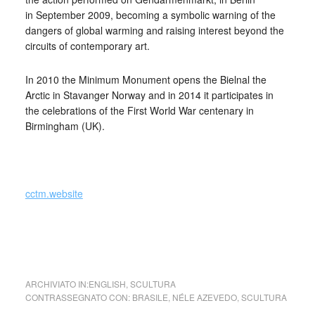
in September 2009, becoming a symbolic warning of the
dangers of global warming and raising interest beyond the
circuits of contemporary art.
In 2010 the Minimum Monument opens the Bielnal the
Arctic in Stavanger Norway and in 2014 it participates in
the celebrations of the First World War centenary in
Birmingham (UK).
_
cctm.website
Néle Azevedo (Brasil) Melting Man è pensata e realizzata
per i centri urbani
ARCHIVIATO IN:
ENGLISH
,
SCULTURA
CONTRASSEGNATO CON:
BRASILE
,
NÉLE AZEVEDO
,
SCULTURA