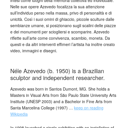
intesi come luoghi della memoria collettiva ed individuale.
Nelle sue opere Azevedo focalizza la sua attenzione
sull’individuo perso nella massa, privo di personalità e di
unicità. Così i suoi omini di ghiaccio, piccole sculture dalle
sembianze umane, si posizionano sugli scalini delle piazze
e dei monumenti per sciogliersi e scomparire. Azevedo
riflette sull’arte come convivenza, scambio, moneta. Da
questi e da altri interventi effimeri l’artista ha inoltre creato
video, immagini e disegni.
_
Néle Azevedo (b. 1950) is a Brazilian
sculptor and independent researcher.
Azevedo was born in Santos Dumont, MG. She holds a
Masters in Visual Arts from São Paulo State University Arts
Institute (UNESP 2003) and a Bachelor in Fine Arts from
Santa Marcelina College (1997) …
keep on reading
Wikipedia
In 1998 launched a single exhibition with an installation of