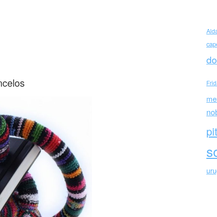
Ald
cap
kine d’autore – Joana Vasconcelos
do
ncelos
Fri
me
no
pi
sc
ur