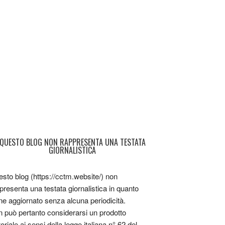
QUESTO BLOG NON RAPPRESENTA UNA TESTATA
GIORNALISTICA
sto blog (https://cctm.website/) non
presenta una testata giornalistica in quanto
ne aggiornato senza alcuna periodicità.
 può pertanto considerarsi un prodotto
toriale ai sensi della legge italiana n° 62 del