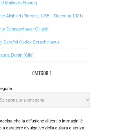
ri Matisse (France)
te Alighieri (Firenze, 1265 – Ravenna,1321)
hur Schopenhauer Gli altri
gi Serafini Codex Seraphinianus
nda Durán (Cile)
CATEGORIE
egorie
precisa che la diffusione di testi o immagini è
o a carattere divulgativo della cultura e senza