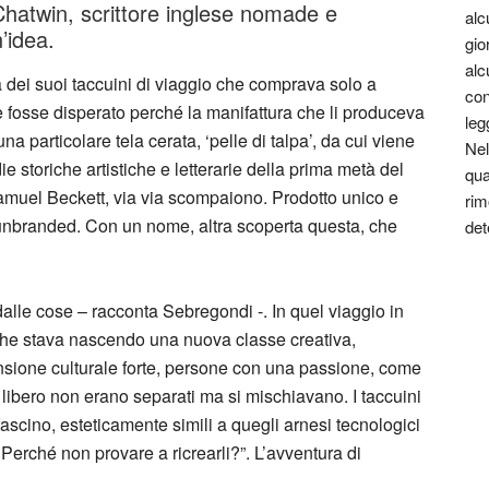
e Chatwin, scrittore inglese nomade e
alc
’idea.
gio
alc
a dei suoi taccuini di viaggio che comprava solo a
con
me fosse disperato perché la manifattura che li produceva
leg
una particolare tela cerata, ‘pelle di talpa’, da cui viene
Nel
 storiche artistiche e letterarie della prima metà del
qua
uel Beckett, via via scompaiono. Prodotto unico e
rim
 unbranded. Con un nome, altra scoperta questa, che
det
alle cose – racconta Sebregondi -. In quel viaggio in
o che stava nascendo una nuova classe creativa,
ensione culturale forte, persone con una passione, come
o libero non erano separati ma si mischiavano. I taccuini
 fascino, esteticamente simili a quegli arnesi tecnologici
Perché non provare a ricrearli?”. L’avventura di