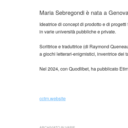
Maria Sebregondi è nata a Genova,
Ideatrice di concept di prodotto e di progetti
in varie università pubbliche e private.
Scrittrice e traduttrice (di Raymond Quenea
a giochi letterari-enigmistici, inventrice de
Nel 2024, con Quodlibet, ha pubblicato Etim
_
cctm.website
cctm Moleskine
ARCHIVIATO IN:
VARIE