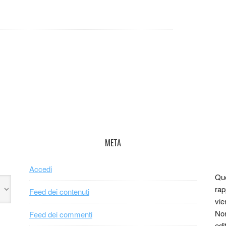
META
Accedi
Que
rap
Feed dei contenuti
vie
Non
Feed dei commenti
edi