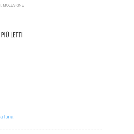
I
,
MOLESKINE
PIÙ LETTI
la luna