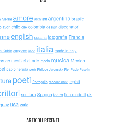
TAG
amore
argentina
brasile
a Merini
architetti
chile
colombia
disegnatori
olavori
cile
design
english
nne
Francia
fotografia
espana
italia
made in italy
da Kahlo
giappone
iliade
musica
ssico
México
mestieri d' arte
moda
bel
pablo neruda
perù
Philippe Jaroussky
Pier Paolo Pasolini
poeti
ttura
registi
Portogallo
racconti brevi
rittori
scultura
Spagna
uk
tina modotti
teatro
usa
uguay
varie
ARTICOLI RECENTI