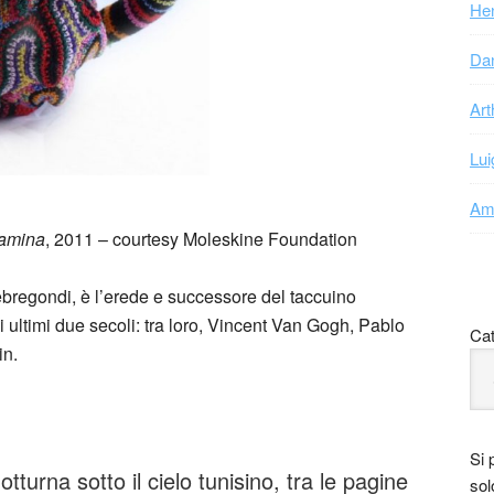
Hen
Dan
Art
Lui
Ama
tamina
, 2011 – courtesy Moleskine Foundation
ebregondi, è l’erede e successore del taccuino
i ultimi due secoli: tra loro, Vincent Van Gogh, Pablo
Cat
in.
Si 
turna sotto il cielo tunisino, tra le pagine
sol