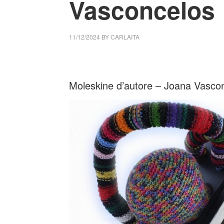
Vasconcelos
11/12/2024
BY
CARLAITA
cctm collettivo culturale tuttomondo Moles
Moleskine d’autore – Joana Vasco