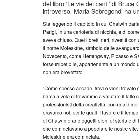
del libro ‘Le vie dei canti’ di Bruc
introverso, Maria Sebregondi ha un
Sta leggendo il capitolo in cui Chatwin parl
Parigi, in una cartoleria di nicchia, e di co
aveva chiuso. Quei libretti neri, rivestiti con 
il nome Moleskine, simbolo delle avanguardie
Novecento, come Hemingway, Picasso e Sam
forse irripetibile, appartenente a un mondo
non era brevettato.
“Come spesso accade, trovi o vieni trovato d
barca a vela ci trovammo a valutare il fatt
professionisti della creatività, con una dim
eravamo noi, per le quali il lavoro e il temp
di Chatwin erano oggetti pieni di storia e di
che cominciavano a popolare le nostre vite. 
Moleskine era cominciata.