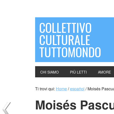
COLLETTIVO
CULTURALE
TUTTOMONDO
CHI SIAMO
PIÙ LETTI
AMORE
Ti trovi qui:
Home
/
español
/
Moisés Pascua
Moisés Pascu