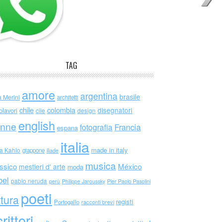
TAG
amore
argentina
brasile
a Merini
architetti
chile
colombia
disegnatori
olavori
cile
design
english
nne
Francia
fotografia
espana
italia
made in italy
da Kahlo
giappone
iliade
musica
ssico
México
mestieri d' arte
moda
bel
pablo neruda
perù
Philippe Jaroussky
Pier Paolo Pasolini
poeti
ttura
registi
Portogallo
racconti brevi
rittori