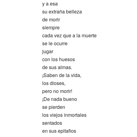
y a esa
su extraña belleza
de morir
siempre
cada vez que a la muerte
se le ocurre
jugar
con los huesos
de sus almas.
¡Saben de la vida,
los dioses,
pero no morir!
¡De nada bueno
se pierden
los viejos inmortales
sentados
en sus epitafios