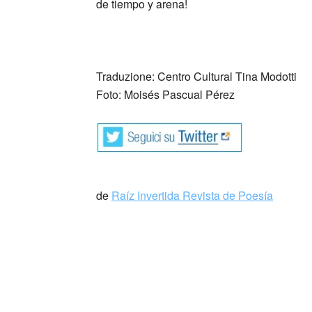
de tiempo y arena!
Traduzione: Centro Cultural Tina Modotti
Foto: Moisés Pascual Pérez
de
Raíz Invertida Revista de Poesía
Moisés Pascual Pérez (Panamá, 1
Poeta, escritor, artista visual, periodista, 
Nacional “Ricardo Miró“(Panamá), de poe
CONJUGANDO (2010). Mención de honor en 