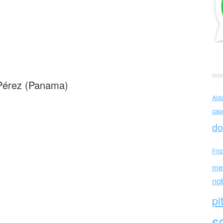
l Pérez (Panama)
l Pérez (Panama)
Ald
cap
do
Fri
me
no
pi
sc