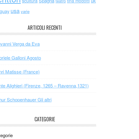
scultura
Spagna
uk
tina modotti
teatro
usa
uguay
varie
ARTICOLI RECENTI
vanni Verga da Eva
riele Galloni Agosto
ri Matisse (France)
te Alighieri (Firenze, 1265 – Ravenna,1321)
hur Schopenhauer Gli altri
CATEGORIE
egorie