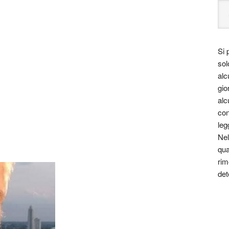
Si 
sol
alc
gio
alc
con
leg
Nel
qua
rim
det