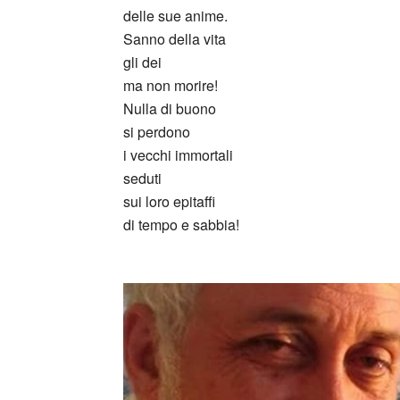
delle sue anime.
Sanno della vita
gli dei
ma non morire!
Nulla di buono
si perdono
i vecchi immortali
seduti
sui loro epitaffi
di tempo e sabbia!
_