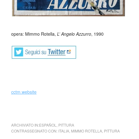
opera: Mimmo Rotella,
L’ Angelo Azzurro
, 1990
cctm.website
Mimmo Rotella Italia Mimmo Rotella (Italia)
ARCHIVIATO IN:
ESPAÑOL
,
PITTURA
CONTRASSEGNATO CON:
ITALIA
,
MIMMO ROTELLA
,
PITTURA