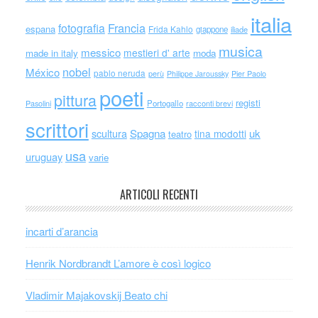
italia
Francia
fotografia
espana
Frida Kahlo
giappone
iliade
musica
messico
mestieri d' arte
made in italy
moda
nobel
México
pablo neruda
perù
Philippe Jaroussky
Pier Paolo
poeti
pittura
registi
Portogallo
racconti brevi
Pasolini
scrittori
scultura
Spagna
uk
tina modotti
teatro
usa
uruguay
varie
ARTICOLI RECENTI
incarti d’arancia
Henrik Nordbrandt L’amore è così logico
Vladimir Majakovskij Beato chi