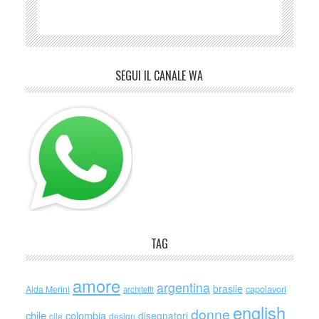
SEGUI IL CANALE WA
TAG
amore
argentina
brasile
capolavori
Alda Merini
architetti
english
donne
chile
colombia
disegnatori
cile
design