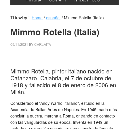
Ti trovi qui:
Home
/
español
/
Mimmo Rotella (Italia)
Mimmo Rotella (Italia)
09/11/2021
BY
CARLAITA
collettivo culturale tuttomondo Mimmo Rotella (Italia)
Mimmo Rotella, pintor italiano nacido en
Catanzaro, Calabria, el 7 de octubre de
1918 y fallecido el 8 de enero de 2006 en
Milán.
Considerado el “Andy Warhol italiano”, estudió en la
Academia de Bellas Artes de Nápoles. En 1945, nada más
concluir la guerra, marcha a Roma, entrando en contacto
con las vanguardias de su época. Inventa en 1949 un
método de expresión novedoso: una especie de “poesía