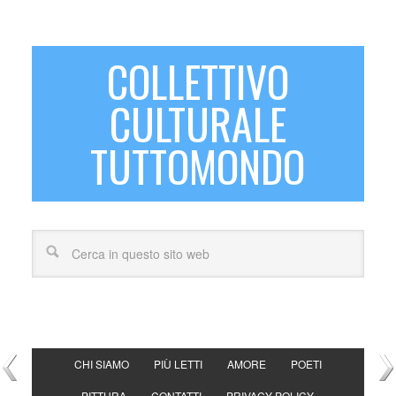
COLLETTIVO
CULTURALE
TUTTOMONDO
CHI SIAMO
PIÙ LETTI
AMORE
POETI
PITTURA
CONTATTI
PRIVACY POLICY