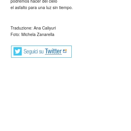
podremos hacer del cielo
el asfalto para una luz sin tiempo.
_
Traduzione: Ana Caliyuri
Foto: Michela Zanarella
Michela Zanarella è nata a Cittadella (PD)
nel 1980.
Dal 2007 vive e lavora a Roma. Ha pubblicato le seguenti
raccolte di poesia: Credo (2006), Risvegli (2008), Vita,
infinito, paradisi (2009), Sensualità (2011), Meditazioni al
femminile (2012), L’estetica dell’oltre (2013), Le identità del
cielo (2013), Tragicamente rosso (2015), Le parole
accanto (2017), L’esigenza del silenzio (2018), L’istinto