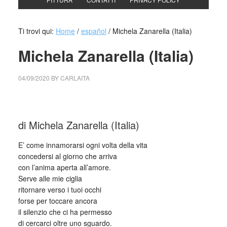
Ti trovi qui:
Home
/
español
/
Michela Zanarella (Italia)
Michela Zanarella (Italia)
04/09/2020
BY
CARLAITA
collettivo culturale tuttomondo Michela Zanarella (Italia)
di Michela Zanarella (Italia)
E’ come innamorarsi ogni volta della vita
concedersi al giorno che arriva
con l’anima aperta all’amore.
Serve alle mie ciglia
ritornare verso i tuoi occhi
forse per toccare ancora
il silenzio che ci ha permesso
di cercarci oltre uno sguardo.