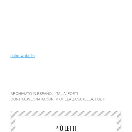
Collabora con EMUI_ EuroMed University, piattaforma
interuniversitaria europea, e si occupa di relazioni
internazionali. Già Presidente della Rete Italiana per il
Dialogo Euro-Mediterraneo (RIDE-APS), Capofila italiano
della Fondazione Anna Lindh (ALF). Presidente Onorario
dell’Enciclopedia Poetica WikiPoesia.
cctm.website
è come innamorarsi ogni volta della vita … es como
enamorarse cada vez en la vida … de Michela Zanarella
ARCHIVIATO IN:
ESPAÑOL
,
ITALIA
,
POETI
CONTRASSEGNATO CON:
MICHELA ZANARELLA
,
POETI
PIÙ LETTI