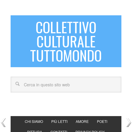
COLLETTIVO
CULTURALE
TUTTOMONDO
CHI SIAMO
PIÙ LETTI
AMORE
POETI
PITTURA
CONTATTI
PRIVACY POLICY