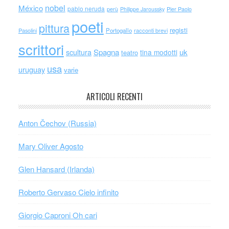
nobel
México
pablo neruda
perù
Philippe Jaroussky
Pier Paolo
poeti
pittura
registi
Portogallo
racconti brevi
Pasolini
scrittori
scultura
Spagna
uk
tina modotti
teatro
usa
uruguay
varie
ARTICOLI RECENTI
Anton Čechov (Russia)
Mary Oliver Agosto
Glen Hansard (Irlanda)
Roberto Gervaso Cielo infinito
Giorgio Caproni Oh cari