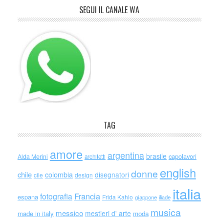
SEGUI IL CANALE WA
TAG
amore
argentina
brasile
capolavori
Alda Merini
architetti
english
donne
chile
colombia
disegnatori
cile
design
italia
Francia
fotografia
espana
Frida Kahlo
giappone
iliade
musica
messico
mestieri d' arte
made in italy
moda