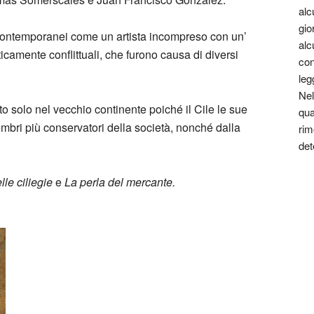
alc
gio
 contemporanei come un artista incompreso con un’
alc
ticamente conflittuali, che furono causa di diversi
con
leg
Nel
o solo nel vecchio continente poiché il Cile le sue
qua
mbri più conservatori della società, nonché dalla
rim
det
lle ciliegie
e
La perla del mercante.