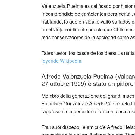
Valenzuela Puelma es calificado por histor
incomprendido de carácter temperamental, de
hablando, lo que en vida le valió variados 
en el viejo continente puesto que Chile su
más conservadores de la sociedad como así t
Tales fueron los casos de los óleos La ninf
leyendo Wikipedia
Alfredo Valenzuela Puelma (Valparaí
27 ottobre 1909) è stato un pittore c
Membro della generazione dei grandi maestri
Francisco González e Alberto Valenzuela Lla
rappresenta la perfezione formale, basata 
Tra i suoi discepoli e amici c’è Alfredo Helsb
nascoste della natura, il pittore inglese 