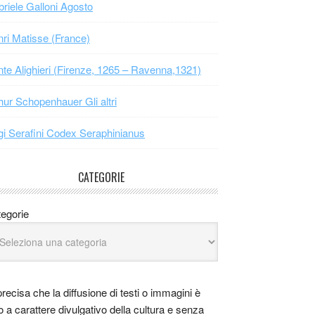
riele Galloni Agosto
ri Matisse (France)
te Alighieri (Firenze, 1265 – Ravenna,1321)
hur Schopenhauer Gli altri
gi Serafini Codex Seraphinianus
CATEGORIE
egorie
precisa che la diffusione di testi o immagini è
o a carattere divulgativo della cultura e senza