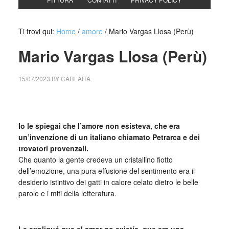
Ti trovi qui:
Home
/
amore
/
Mario Vargas Llosa (Perù)
Mario Vargas Llosa (Perù)
15/07/2023
BY
CARLAITA
collettivo culturale tuttomondo Mario Vargas Llosa (Perù)
Io le spiegai che l’amore non esisteva, che era
un’invenzione di un italiano chiamato Petrarca e dei
trovatori provenzali.
Che quanto la gente credeva un cristallino fiotto
dell’emozione, una pura effusione del sentimento era il
desiderio istintivo dei gatti in calore celato dietro le belle
parole e i miti della letteratura.
_