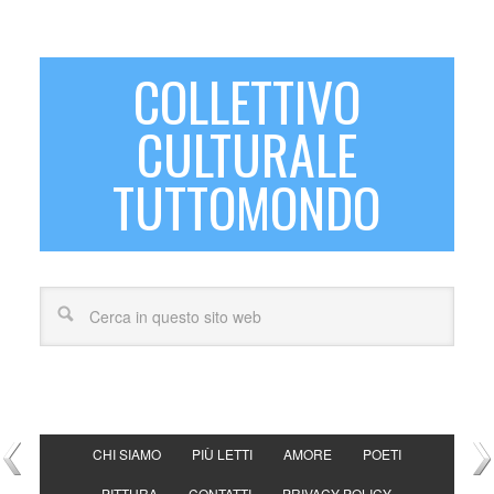
COLLETTIVO
CULTURALE
TUTTOMONDO
CHI SIAMO
PIÙ LETTI
AMORE
POETI
PITTURA
CONTATTI
PRIVACY POLICY