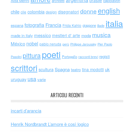
brasile
capolavori
Alda Merini
architetti
english
donne
chile
colombia
disegnatori
cile
design
italia
Francia
fotografia
espana
Frida Kahlo
giappone
iliade
musica
messico
mestieri d' arte
made in italy
moda
nobel
México
pablo neruda
perù
Philippe Jaroussky
Pier Paolo
poeti
pittura
registi
Portogallo
racconti brevi
Pasolini
scrittori
scultura
Spagna
uk
tina modotti
teatro
usa
uruguay
varie
ARTICOLI RECENTI
incarti d’arancia
Henrik Nordbrandt L’amore è così logico