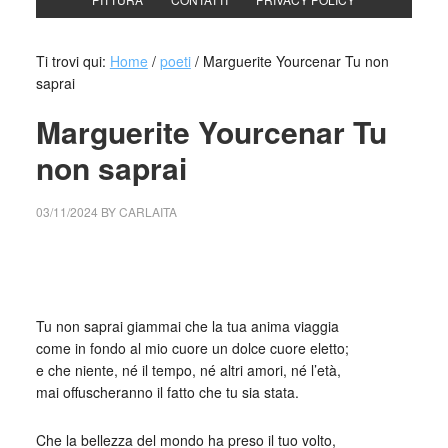
Ti trovi qui:
Home
/
poeti
/
Marguerite Yourcenar Tu non
saprai
Marguerite Yourcenar Tu
non saprai
03/11/2024
BY
CARLAITA
cctm collettivo culturale tuttomondo Marguerite Yourcenar
Tu non saprai
Tu non saprai giammai che la tua anima viaggia
come in fondo al mio cuore un dolce cuore eletto;
e che niente, né il tempo, né altri amori, né l’età,
mai offuscheranno il fatto che tu sia stata.
Che la bellezza del mondo ha preso il tuo volto,