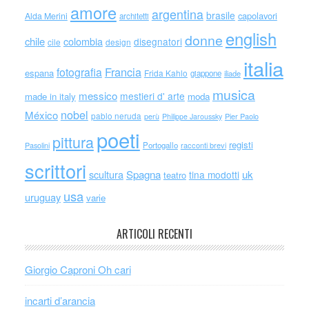
amore
argentina
brasile
capolavori
Alda Merini
architetti
english
donne
chile
colombia
disegnatori
cile
design
italia
Francia
fotografia
espana
Frida Kahlo
giappone
iliade
musica
messico
mestieri d' arte
made in italy
moda
nobel
México
pablo neruda
perù
Philippe Jaroussky
Pier Paolo
poeti
pittura
registi
Portogallo
racconti brevi
Pasolini
scrittori
scultura
Spagna
uk
tina modotti
teatro
usa
uruguay
varie
ARTICOLI RECENTI
Giorgio Caproni Oh cari
incarti d’arancia