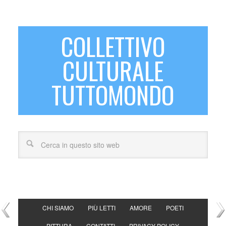
COLLETTIVO
CULTURALE
TUTTOMONDO
CHI SIAMO
PIÙ LETTI
AMORE
POETI
PITTURA
CONTATTI
PRIVACY POLICY