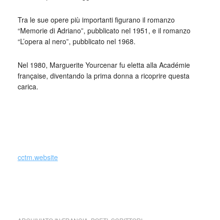
Tra le sue opere più importanti figurano il romanzo
“Memorie di Adriano”, pubblicato nel 1951, e il romanzo
“L’opera al nero”, pubblicato nel 1968.
Nel 1980, Marguerite Yourcenar fu eletta alla Académie
française, diventando la prima donna a ricoprire questa
carica.
_
cctm.website
cctm collettivo culturale tuttomondo Marguerite Yourcenar
Tu non saprai