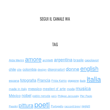
SEGUI IL CANALE WA
TAG
amore
argentina
brasile
capolavori
Alda Merini
architetti
english
donne
chile
colombia
disegnatori
cile
design
italia
Francia
fotografia
espana
Frida Kahlo
giappone
iliade
musica
messico
mestieri d' arte
made in italy
moda
nobel
México
pablo neruda
perù
Philippe Jaroussky
Pier Paolo
poeti
pittura
registi
Portogallo
racconti brevi
Pasolini