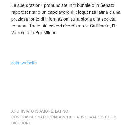
Le sue orazioni, pronunciate in tribunale o in Senato,
rappresentano un capolavoro di eloquenza latina e una
preziosa fonte di informazioni sulla storia e la società
romana. Tra le più celebri ricordiamo le Catilinarie, l’In
Verrem e la Pro Milone.
_
cctm.website
cctm a noi piace leggere latino
ARCHIVIATO IN:
AMORE
,
LATINO
CONTRASSEGNATO CON:
AMORE
,
LATINO
,
MARCO TULLIO
CICERONE