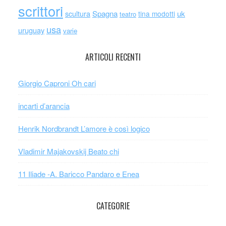
scrittori
scultura
Spagna
uk
tina modotti
teatro
usa
uruguay
varie
ARTICOLI RECENTI
Giorgio Caproni Oh cari
incarti d’arancia
Henrik Nordbrandt L’amore è così logico
Vladimir Majakovskij Beato chi
11 Iliade -A. Baricco Pandaro e Enea
CATEGORIE