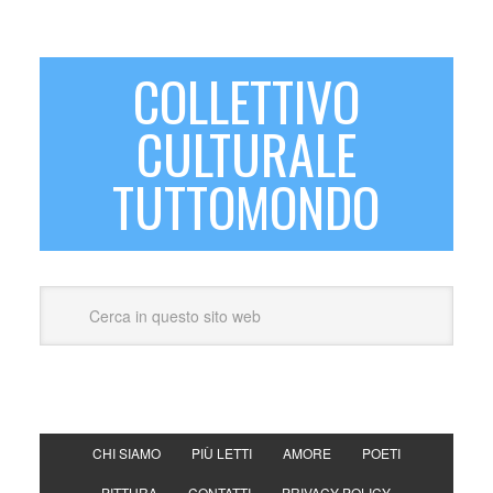
COLLETTIVO
CULTURALE
TUTTOMONDO
CHI SIAMO
PIÙ LETTI
AMORE
POETI
PITTURA
CONTATTI
PRIVACY POLICY