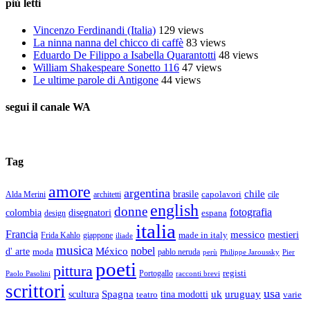
più letti
Vincenzo Ferdinandi (Italia)
129 views
La ninna nanna del chicco di caffè
83 views
Eduardo De Filippo a Isabella Quarantotti
48 views
William Shakespeare Sonetto 116
47 views
Le ultime parole di Antigone
44 views
segui il canale WA
Tag
amore
argentina
chile
brasile
capolavori
Alda Merini
cile
architetti
english
donne
fotografia
colombia
disegnatori
espana
design
italia
Francia
messico
made in italy
mestieri
Frida Kahlo
giappone
iliade
musica
nobel
México
d' arte
moda
pablo neruda
perù
Pier
Philippe Jaroussky
poeti
pittura
registi
Paolo Pasolini
Portogallo
racconti brevi
scrittori
usa
Spagna
scultura
uk
uruguay
teatro
tina modotti
varie