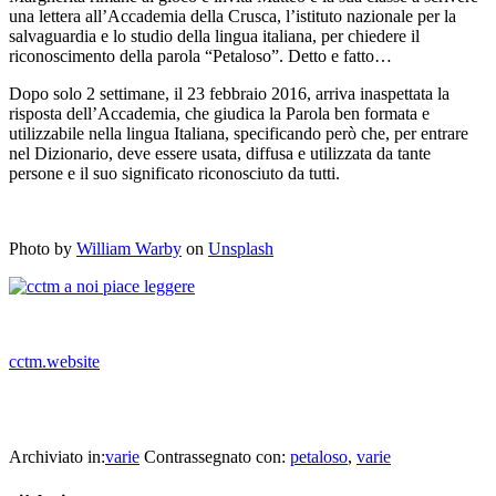
una lettera all’Accademia della Crusca, l’istituto nazionale per la
salvaguardia e lo studio della lingua italiana, per chiedere il
riconoscimento della parola “Petaloso”. Detto e fatto…
Dopo solo 2 settimane, il 23 febbraio 2016, arriva inaspettata la
risposta dell’Accademia, che giudica la Parola ben formata e
utilizzabile nella lingua Italiana, specificando però che, per entrare
nel Dizionario, deve essere usata, diffusa e utilizzata da tante
persone e il suo significato riconosciuto da tutti.
_
Photo by
William Warby
on
Unsplash
cctm.website
a noi piace leggere collettivo culturale tuttomondo La storia di
petaloso
Archiviato in:
varie
Contrassegnato con:
petaloso
,
varie