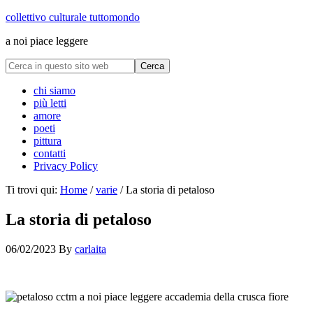
collettivo culturale tuttomondo
a noi piace leggere
chi siamo
più letti
amore
poeti
pittura
contatti
Privacy Policy
Ti trovi qui:
Home
/
varie
/
La storia di petaloso
La storia di petaloso
06/02/2023
By
carlaita
collettivo culturale tuttomondo La storia di petaloso