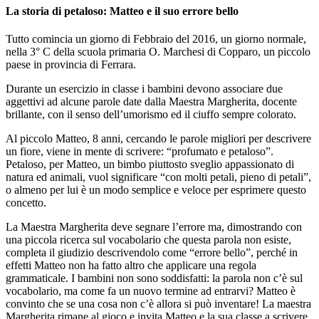
La storia di petaloso: Matteo e il suo errore bello
Tutto comincia un giorno di Febbraio del 2016, un giorno normale,
nella 3° C della scuola primaria O. Marchesi di Copparo, un piccolo
paese in provincia di Ferrara.
Durante un esercizio in classe i bambini devono associare due
aggettivi ad alcune parole date dalla Maestra Margherita, docente
brillante, con il senso dell’umorismo ed il ciuffo sempre colorato.
Al piccolo Matteo, 8 anni, cercando le parole migliori per descrivere
un fiore, viene in mente di scrivere: “profumato e petaloso”.
Petaloso, per Matteo, un bimbo piuttosto sveglio appassionato di
natura ed animali, vuol significare “con molti petali, pieno di petali”,
o almeno per lui è un modo semplice e veloce per esprimere questo
concetto.
La Maestra Margherita deve segnare l’errore ma, dimostrando con
una piccola ricerca sul vocabolario che questa parola non esiste,
completa il giudizio descrivendolo come “errore bello”, perché in
effetti Matteo non ha fatto altro che applicare una regola
grammaticale. I bambini non sono soddisfatti: la parola non c’è sul
vocabolario, ma come fa un nuovo termine ad entrarvi? Matteo è
convinto che se una cosa non c’è allora si può inventare! La maestra
Margherita rimane al gioco e invita Matteo e la sua classe a scrivere