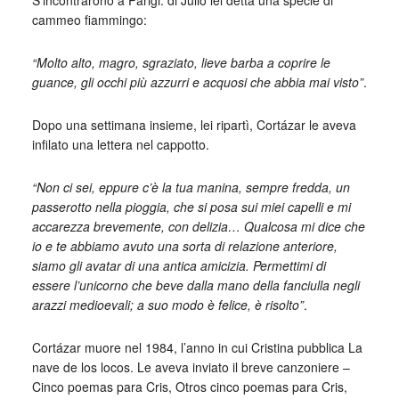
cammeo fiammingo:
“Molto alto, magro, sgraziato, lieve barba a coprire le
guance, gli occhi più azzurri e acquosi che abbia mai visto”
.
Dopo una settimana insieme, lei ripartì, Cortázar le aveva
infilato una lettera nel cappotto.
“Non ci sei, eppure c’è la tua manina, sempre fredda, un
passerotto nella pioggia, che si posa sui miei capelli e mi
accarezza brevemente, con delizia… Qualcosa mi dice che
io e te abbiamo avuto una sorta di relazione anteriore,
siamo gli avatar di una antica amicizia. Permettimi di
essere l’unicorno che beve dalla mano della fanciulla negli
arazzi medioevali; a suo modo è felice, è risolto”
.
Cortázar muore nel 1984, l’anno in cui Cristina pubblica La
nave de los locos. Le aveva inviato il breve canzoniere –
Cinco poemas para Cris, Otros cinco poemas para Cris,