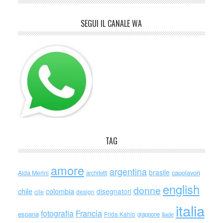
SEGUI IL CANALE WA
TAG
amore
argentina
brasile
capolavori
Alda Merini
architetti
english
donne
chile
colombia
disegnatori
cile
design
italia
Francia
fotografia
espana
Frida Kahlo
giappone
iliade