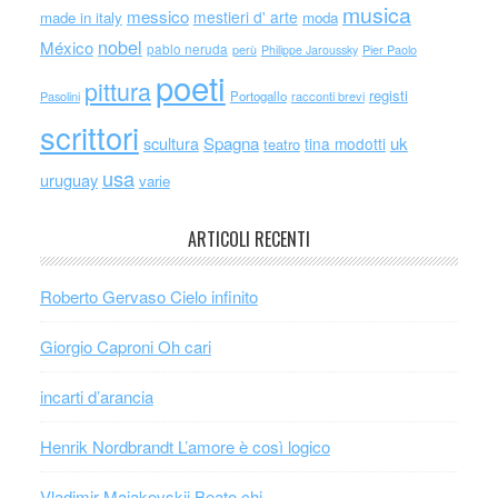
musica
messico
mestieri d' arte
made in italy
moda
nobel
México
pablo neruda
perù
Philippe Jaroussky
Pier Paolo
poeti
pittura
registi
Portogallo
racconti brevi
Pasolini
scrittori
scultura
Spagna
uk
tina modotti
teatro
usa
uruguay
varie
ARTICOLI RECENTI
Roberto Gervaso Cielo infinito
Giorgio Caproni Oh cari
incarti d’arancia
Henrik Nordbrandt L’amore è così logico
Vladimir Majakovskij Beato chi