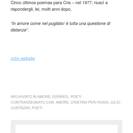
Cinco últimos poemas para Cris – nel 1977; riuscì a
rispondergli, lei, molti anni dopo,
“In amore come nel pugilato/ è tutta una questione di
distanze”.
cctm.website
collettivo culturale tuttomondo Julio Cortazar a Cristina Peri
Rossi
ARCHIVIATO IN:
AMORE
,
ESPAÑOL
,
POETI
CONTRASSEGNATO CON:
AMORE
,
CRISTINA PERI ROSSI
,
JULIO
CORTÁZAR
,
POETI