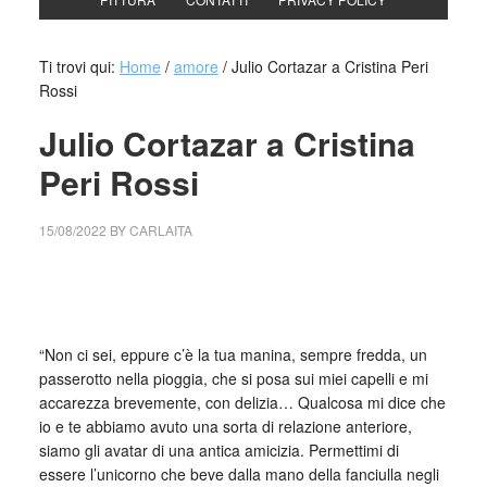
Ti trovi qui:
Home
/
amore
/
Julio Cortazar a Cristina Peri
Rossi
Julio Cortazar a Cristina
Peri Rossi
15/08/2022
BY
CARLAITA
collettivo culturale tuttomondo Julio Cortazar a Cristina Peri
Rossi
“Non ci sei, eppure c’è la tua manina, sempre fredda, un
passerotto nella pioggia, che si posa sui miei capelli e mi
accarezza brevemente, con delizia… Qualcosa mi dice che
io e te abbiamo avuto una sorta di relazione anteriore,
siamo gli avatar di una antica amicizia. Permettimi di
essere l’unicorno che beve dalla mano della fanciulla negli