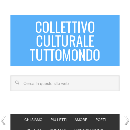
COLLETTIVO
CULTURALE
TUTTOMONDO
CHI SIAMO
PIÙ LETTI
AMORE
POETI
PITTURA
CONTATTI
PRIVACY POLICY