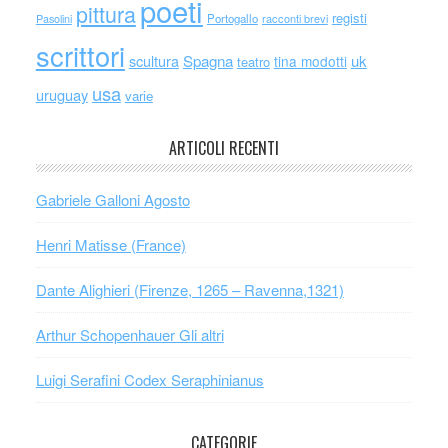
poeti
pittura
registi
Portogallo
racconti brevi
Pasolini
scrittori
scultura
Spagna
uk
tina modotti
teatro
usa
uruguay
varie
ARTICOLI RECENTI
Gabriele Galloni Agosto
Henri Matisse (France)
Dante Alighieri (Firenze, 1265 – Ravenna,1321)
Arthur Schopenhauer Gli altri
Luigi Serafini Codex Seraphinianus
CATEGORIE