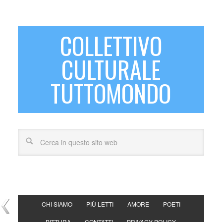
COLLETTIVO
CULTURALE
TUTTOMONDO
CHI SIAMO
PIÙ LETTI
AMORE
POETI
PITTURA
CONTATTI
PRIVACY POLICY