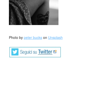
_
Photo by
peter bucks
on
Unsplash
José Emilio Pacheco (Ciudad de México,
30 de junio de 1939-Ibíd., 26 de enero de
2014)​ fue un destacado escritor mexicano
que publicó poesía, crónica, novela,
cuento, ensayo, crítica literaria y
traducción.