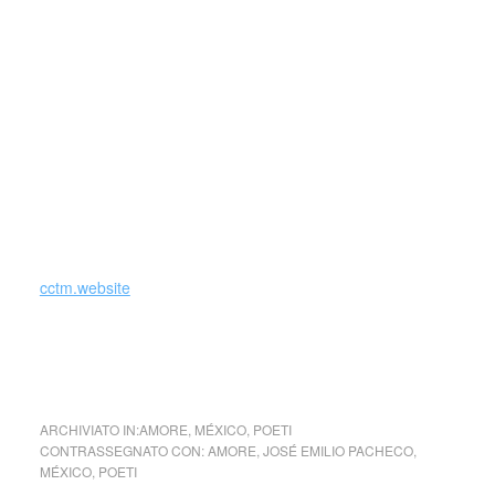
Existen características que unen sus textos, aunque cada
uno de los géneros trabajados por el autor puede
distinguirse de los otros por elementos particulares; una
constante de su obra es la constante renovación o
reescritura.
Consideraba a la literatura como algo dinámico y
cambiante, lo cual lo llevó a revisar y reescribir sus propias
obras, en un afán de autocrítica.
cctm.website
No tomes muy en serio … Non prendere troppo sul serio
… Jose Emilio Pacheco (México)
ARCHIVIATO IN:
AMORE
,
MÉXICO
,
POETI
CONTRASSEGNATO CON:
AMORE
,
JOSÉ EMILIO PACHECO
,
MÉXICO
,
POETI