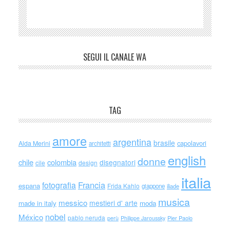
SEGUI IL CANALE WA
TAG
amore
argentina
brasile
capolavori
Alda Merini
architetti
english
donne
chile
colombia
disegnatori
cile
design
italia
Francia
fotografia
espana
Frida Kahlo
giappone
iliade
musica
messico
mestieri d' arte
made in italy
moda
nobel
México
pablo neruda
perù
Philippe Jaroussky
Pier Paolo