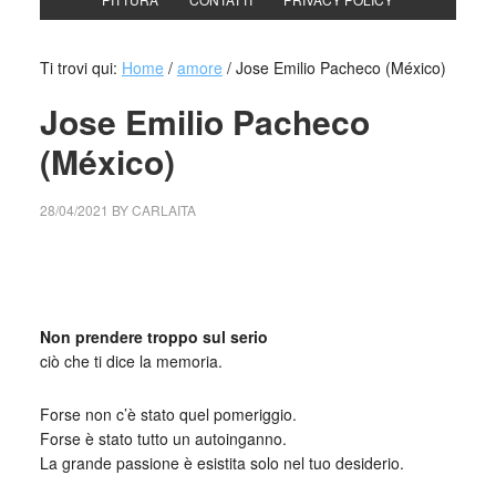
Ti trovi qui:
Home
/
amore
/
Jose Emilio Pacheco (México)
Jose Emilio Pacheco
(México)
28/04/2021
BY
CARLAITA
collettivo culturale tuttomondo Jose Emilio Pacheco
(México)
Non prendere troppo sul serio
ciò che ti dice la memoria.
Forse non c’è stato quel pomeriggio.
Forse è stato tutto un autoinganno.
La grande passione è esistita solo nel tuo desiderio.
_