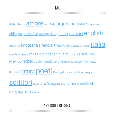
TAG
amore
argentina
brasile
capolavori
Alda Merini
architetti
english
donne
chile
colombia
disegnatori
cile
design
italia
Francia
fotografia
espana
Frida Kahlo
giappone
iliade
musica
messico
mestieri d' arte
made in italy
moda
nobel
México
pablo neruda
perù
Philippe Jaroussky
Pier Paolo
poeti
pittura
registi
Portogallo
racconti brevi
Pasolini
scrittori
scultura
Spagna
uk
tina modotti
teatro
usa
uruguay
varie
ARTICOLI RECENTI