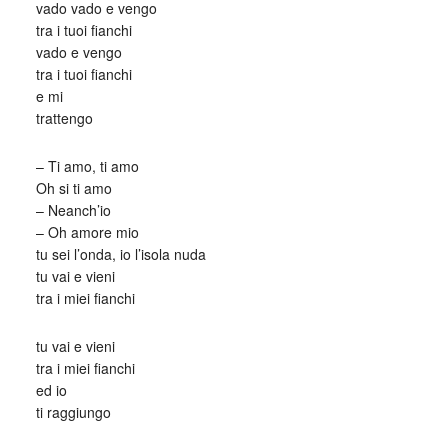
vado vado e vengo
tra i tuoi fianchi
vado e vengo
tra i tuoi fianchi
e mi
trattengo
– Ti amo, ti amo
Oh si ti amo
– Neanch’io
– Oh amore mio
tu sei l’onda, io l’isola nuda
tu vai e vieni
tra i miei fianchi
tu vai e vieni
tra i miei fianchi
ed io
ti raggiungo