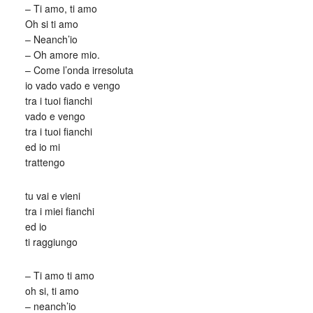
– Ti amo, ti amo
Oh si ti amo
– Neanch’io
– Oh amore mio.
– Come l’onda irresoluta
io vado vado e vengo
tra i tuoi fianchi
vado e vengo
tra i tuoi fianchi
ed io mi
trattengo
tu vai e vieni
tra i miei fianchi
ed io
ti raggiungo
– Ti amo ti amo
oh si, ti amo
– neanch’io