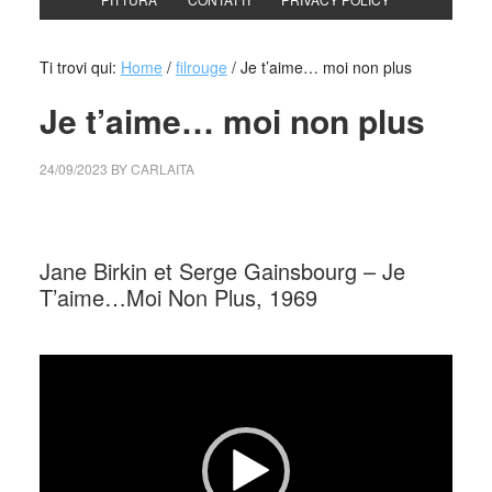
Ti trovi qui:
Home
/
filrouge
/
Je t’aime… moi non plus
Je t’aime… moi non plus
24/09/2023
BY
CARLAITA
collettivo culturale tuttomondo Je T’aime…Moi Non Plus
Jane Birkin et Serge Gainsbourg – Je
T’aime…Moi Non Plus, 1969
_
Video
Player