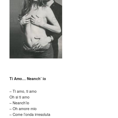
_
Ti Amo… Neanch’ io
– Ti amo, ti amo
Oh si ti amo
– Neanch’io
– Oh amore mio
– Come l’onda irresoluta