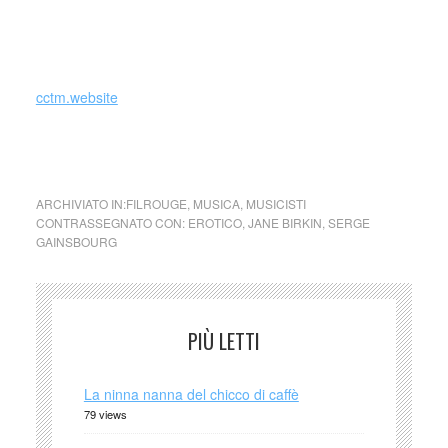
Je T’aime… Moi Non Plus
_
cctm.website
cctm
ARCHIVIATO IN:
FILROUGE
,
MUSICA
,
MUSICISTI
CONTRASSEGNATO CON:
EROTICO
,
JANE BIRKIN
,
SERGE
GAINSBOURG
PIÙ LETTI
La ninna nanna del chicco di caffè
79 views