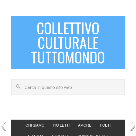
COLLETTIVO
CULTURALE
TUTTOMONDO
CHI SIAMO
PIÙ LETTI
AMORE
POETI
PITTURA
CONTATTI
PRIVACY POLICY