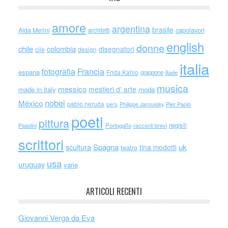
amore
argentina
brasile
capolavori
Alda Merini
architetti
english
donne
chile
colombia
disegnatori
cile
design
italia
Francia
fotografia
espana
Frida Kahlo
giappone
iliade
musica
messico
mestieri d' arte
made in italy
moda
nobel
México
pablo neruda
perù
Philippe Jaroussky
Pier Paolo
poeti
pittura
registi
Portogallo
racconti brevi
Pasolini
scrittori
scultura
Spagna
uk
tina modotti
teatro
usa
uruguay
varie
ARTICOLI RECENTI
Giovanni Verga da Eva