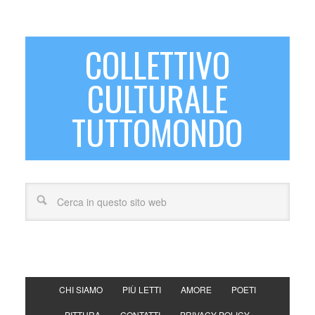
COLLETTIVO
CULTURALE
TUTTOMONDO
CHI SIAMO
PIÙ LETTI
AMORE
POETI
PITTURA
CONTATTI
PRIVACY POLICY