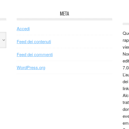
META
Accedi
Que
rap
Feed dei contenuti
vie
Non
Feed dei commenti
edi
WordPress.org
7.0
L’a
dei
link
Alc
tra
dom
eve
ema