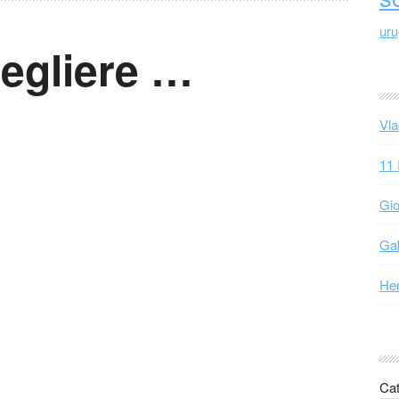
ur
cegliere …
Vla
11 
Gio
Gab
Hen
Cat