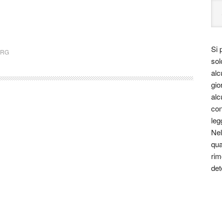
Si 
URG
sol
alc
gio
alc
con
leg
Nel
qua
rim
det