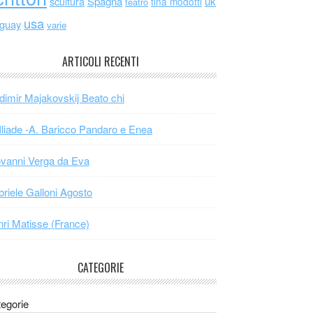
scultura
Spagna
uk
tina modotti
teatro
usa
uguay
varie
ARTICOLI RECENTI
dimir Majakovskij Beato chi
Iliade -A. Baricco Pandaro e Enea
vanni Verga da Eva
riele Galloni Agosto
ri Matisse (France)
CATEGORIE
egorie