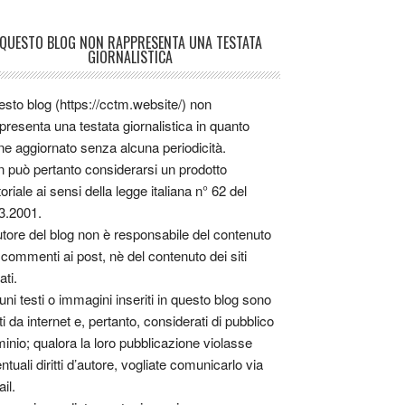
QUESTO BLOG NON RAPPRESENTA UNA TESTATA
GIORNALISTICA
sto blog (https://cctm.website/) non
presenta una testata giornalistica in quanto
ne aggiornato senza alcuna periodicità.
 può pertanto considerarsi un prodotto
toriale ai sensi della legge italiana n° 62 del
3.2001.
utore del blog non è responsabile del contenuto
 commenti ai post, nè del contenuto dei siti
ati.
uni testi o immagini inseriti in questo blog sono
tti da internet e, pertanto, considerati di pubblico
inio; qualora la loro pubblicazione violasse
ntuali diritti d’autore, vogliate comunicarlo via
il.