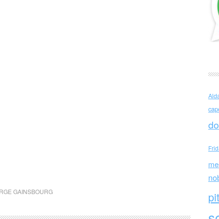
Ald
cap
do
Fri
me
no
RGE GAINSBOURG
pi
sc