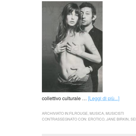
collettivo culturale …
[Leggi di più...]
ARCHIVIATO IN:
FILROUGE
,
MUSICA
,
MUSICISTI
CONTRASSEGNATO CON:
EROTICO
,
JANE BIRKIN
,
SE