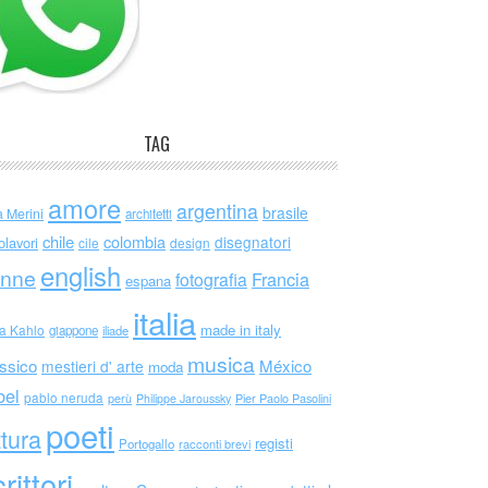
TAG
amore
argentina
brasile
a Merini
architetti
chile
colombia
disegnatori
olavori
cile
design
english
nne
Francia
fotografia
espana
italia
made in italy
da Kahlo
giappone
iliade
musica
ssico
México
mestieri d' arte
moda
bel
pablo neruda
perù
Philippe Jaroussky
Pier Paolo Pasolini
poeti
ttura
registi
Portogallo
racconti brevi
rittori