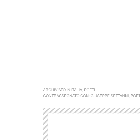
emerge prepotente una curiosità nuova, rinven
poeta. Come in un gioco di scatole cinesi. C
empiricamente. O psicanaliticamente.
Ma il poeta ha la straordinaria dote di affro
dalla postfazione di Affreschi strappati
collettivo culturale tuttomondo Giuseppe Sett
ARCHIVIATO IN:
ITALIA
,
POETI
CONTRASSEGNATO CON:
GIUSEPPE SETTANNI
,
POET