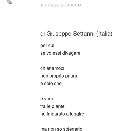
16/07/2022
BY
CARLAITA
collettivo culturale tuttomondo Giuseppe Sett
di Giuseppe Settanni (Italia)
per cui
se volessi divagare
chiariamoci:
non proprio paura
è solo che
è vero,
tra le piante
ho imparato a fuggire
ma non so spiegarlo