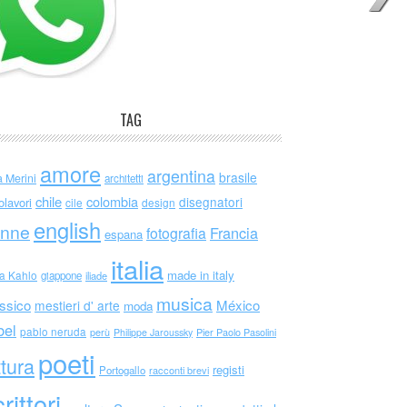
TAG
amore
argentina
brasile
a Merini
architetti
chile
colombia
disegnatori
olavori
cile
design
english
nne
Francia
fotografia
espana
italia
made in italy
da Kahlo
giappone
iliade
musica
ssico
México
mestieri d' arte
moda
bel
pablo neruda
perù
Philippe Jaroussky
Pier Paolo Pasolini
poeti
ttura
registi
Portogallo
racconti brevi
rittori