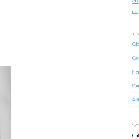
ur
Gio
Gab
Hen
Dan
Art
Cat