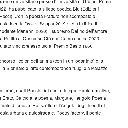
cente universitario presso l’Università di Urbino. Prima
022) ha pubblicato la silloge poetica Blu (Edizioni
ecci). Con la poesia Fratture non scomposte è
esia Inedita Ossi di Seppia 2019 e con la lirica Il
odante Marianni 2020; il suo testo Delirio dell’amore
rta Perillo al Concorso Ciò che Caino non sa 2020,
ultato vincitore assoluto al Premio Besio 1860.
oncorso I colori dell’anima (con In un logaritmo) e la
alla Biennale di arte contemporanea “Luglio a Palazzo
 letterari, quali Poesia del nostro tempo, Poetarum silva,
i Erato, Calcio alla poesia, Margutte, l’angolo Poesia
ale di poesia, Poliscritture, l’Angolo degli inediti di
sia urbana e autostradale, Poetry factory, Il ponte