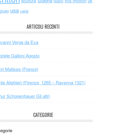
scultura
Spagna
uk
tina modotti
teatro
usa
uguay
varie
ARTICOLI RECENTI
vanni Verga da Eva
riele Galloni Agosto
ri Matisse (France)
te Alighieri (Firenze, 1265 – Ravenna,1321)
hur Schopenhauer Gli altri
CATEGORIE
egorie