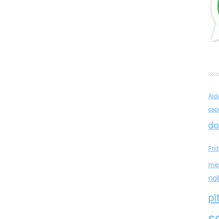
anni (Italia)
Ald
cap
do
Fri
me
no
pi
sc