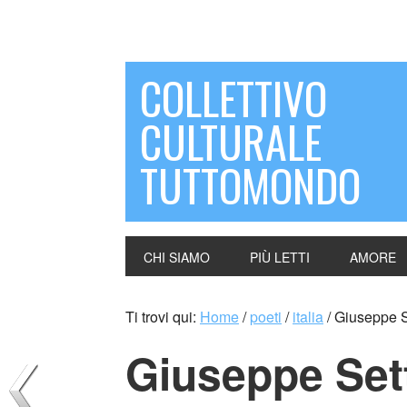
COLLETTIVO
CULTURALE
TUTTOMONDO
CHI SIAMO
PIÙ LETTI
AMORE
Ti trovi qui:
Home
/
poeti
/
italia
/
Giuseppe Se
Giuseppe Setta