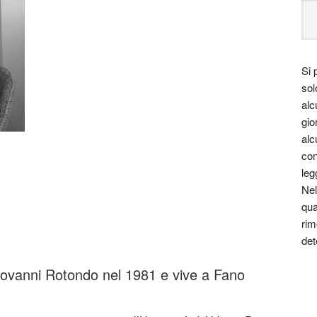
Si 
sol
alc
gio
alc
con
leg
Nel
qua
rim
det
ovanni Rotondo nel 1981 e vive a Fano