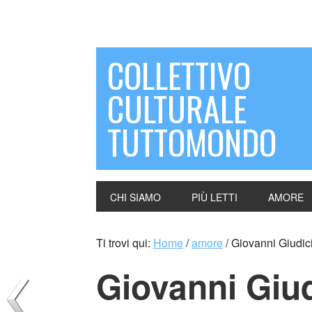
COLLETTIVO
CULTURALE
TUTTOMONDO
CHI SIAMO
PIÙ LETTI
AMORE
Ti trovi qui:
Home
/
amore
/
Giovanni Giudici 
Giovanni Giudi