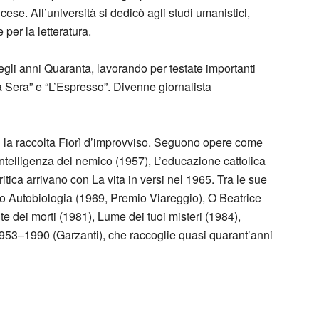
ncese. All’università si dedicò agli studi umanistici,
per la letteratura.
gli anni Quaranta, lavorando per testate importanti
la Sera” e “L’Espresso”. Divenne giornalista
n la raccolta Fiorì d’improvviso. Seguono opere come
’intelligenza del nemico (1957), L’educazione cattolica
tica arrivano con La vita in versi nel 1965. Tra le sue
evo Autobiologia (1969, Premio Viareggio), O Beatrice
ante dei morti (1981), Lume dei tuoi misteri (1984),
 1953–1990 (Garzanti), che raccoglie quasi quarant’anni