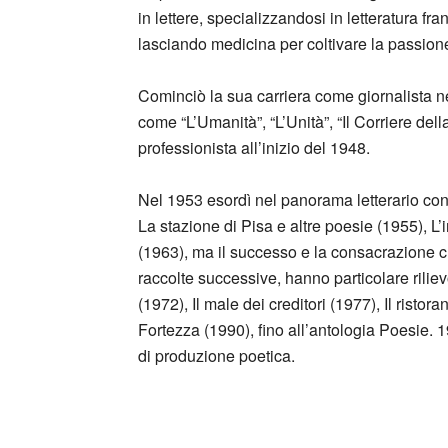
in lettere, specializzandosi in letteratura fra
lasciando medicina per coltivare la passione 
Cominciò la sua carriera come giornalista ne
come “L’Umanità”, “L’Unità”, “Il Corriere del
professionista all’inizio del 1948.
Nel 1953 esordì nel panorama letterario co
La stazione di Pisa e altre poesie (1955), L
(1963), ma il successo e la consacrazione cri
raccolte successive, hanno particolare rili
(1972), Il male dei creditori (1977), Il ristor
Fortezza (1990), fino all’antologia Poesie.
di produzione poetica.
_