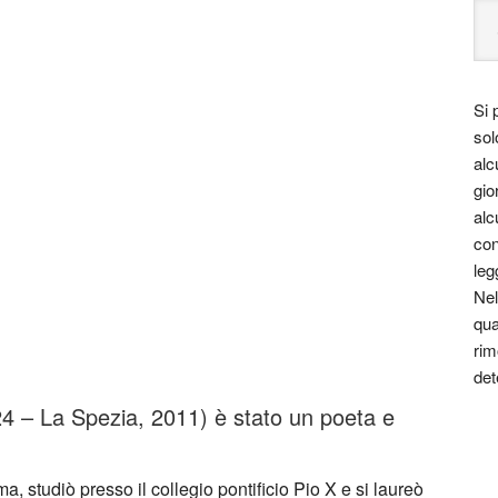
Si 
sol
alc
gio
alc
con
leg
Nel
qua
rim
det
4 – La Spezia, 2011) è stato un poeta e
a, studiò presso il collegio pontificio Pio X e si laureò