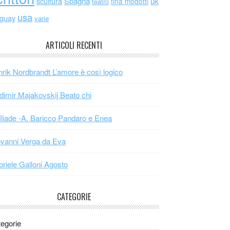
scultura
Spagna
uk
tina modotti
teatro
usa
uguay
varie
ARTICOLI RECENTI
rik Nordbrandt L’amore è così logico
dimir Majakovskij Beato chi
Iliade -A. Baricco Pandaro e Enea
vanni Verga da Eva
riele Galloni Agosto
CATEGORIE
egorie