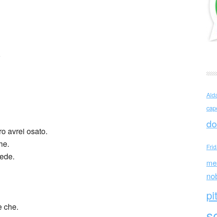
 Giudici (Italia)
o
Ald
cap
do
 avrei osato.
he.
Fri
vede.
me
no
pi
e che.
sc