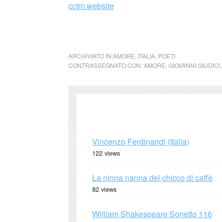
cctm.website
cctm ma ti amo
ARCHIVIATO IN:
AMORE
,
ITALIA
,
POETI
CONTRASSEGNATO CON:
AMORE
,
GIOVANNI GIUDICI
Vincenzo Ferdinandi (Italia)
122 views
La ninna nanna del chicco di caffè
82 views
William Shakespeare Sonetto 116