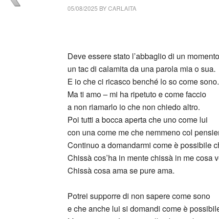
05/08/2025
BY
CARLAITA
cctm collettivo culturale tuttomondo Giovanni
Deve essere stato l’abbaglio di un moment
un tac di calamita da una parola mia o sua.
E io che ci ricasco benché lo so come sono.
Ma ti amo – mi ha ripetuto e come faccio
a non riamarlo io che non chiedo altro.
Poi tutti a bocca aperta che uno come lui
con una come me che nemmeno col pensiero
Continuo a domandarmi come è possibile c
Chissà cos’ha in mente chissà in me cosa 
Chissà cosa ama se pure ama.
Potrei supporre di non sapere come sono
e che anche lui si domandi come è possibil