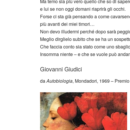
Ma temo sia più vero quello che so di saper
e lui se non oggi domani riaprirà gli occhi.
Forse ci sta già pensando a come cavarsene
più avanti dei miei timori…
Non devo illudermi perché dopo sarà peggi
Meglio dirglielo subito che se ha un sospett
Che faccia conto sia stato come uno sbaglio 
Insomma niente – e che se vuole può anda
Giovanni Giudici
da
Autobiologia
, Mondadori, 1969 – Premio