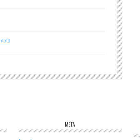
totti
META