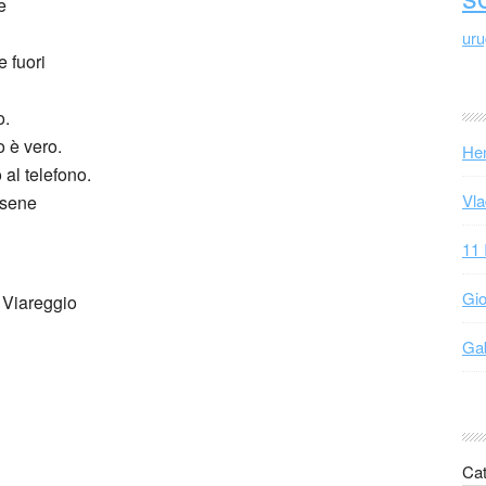
e
ur
 fuori
o.
o è vero.
Hen
al telefono.
Vla
rsene
11 
Gio
 Viareggio
Gab
Cat