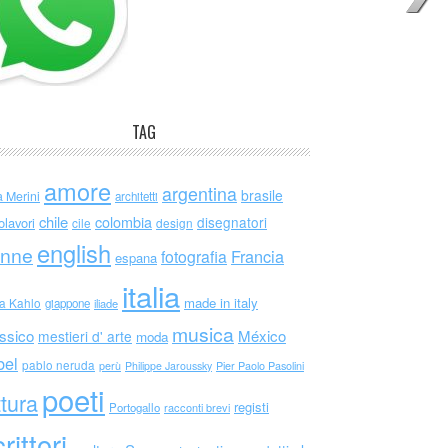
TAG
amore
argentina
brasile
a Merini
architetti
chile
colombia
disegnatori
olavori
cile
design
english
nne
Francia
fotografia
espana
italia
made in italy
da Kahlo
giappone
iliade
musica
ssico
México
mestieri d' arte
moda
bel
pablo neruda
perù
Philippe Jaroussky
Pier Paolo Pasolini
poeti
ttura
registi
Portogallo
racconti brevi
rittori