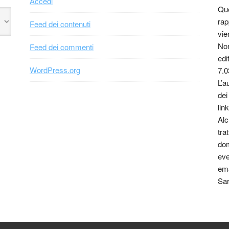
Accedi
Que
rap
Feed dei contenuti
vie
Non
Feed dei commenti
edi
WordPress.org
7.0
L’a
dei
link
Alc
tra
dom
eve
ema
Sar