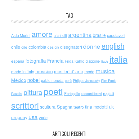
TAG
amore
argentina
brasile
capolavori
Alda Merini
architetti
english
donne
chile
colombia
disegnatori
cile
design
italia
Francia
fotografia
espana
Frida Kahlo
giappone
iliade
musica
messico
mestieri d' arte
made in italy
moda
nobel
México
pablo neruda
perù
Philippe Jaroussky
Pier Paolo
poeti
pittura
registi
Portogallo
racconti brevi
Pasolini
scrittori
scultura
Spagna
uk
tina modotti
teatro
usa
uruguay
varie
ARTICOLI RECENTI