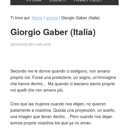
Ti trovi qui:
Home
/
amore
/
Giorgio Gaber (Italia)
Giorgio Gaber (Italia)
08/04/2020
BY
CARLAITA
centro cultural tina modotti Giorgio Gaber (Italia)
Secondo me le donne quando ci scelgono, non amano
proprio noi. Forse una proiezione, un sogno, un’immagine
che hanno dentro… Ma quando ci lasciano siamo proprio
noi quelli che non amano più.
Creo que las mujeres cuando nos eligen, no quieren
justamente a nosotros. Quizás una proyección, un sueño,
una imagen que llevan dentro… Pero cuando nos dejan
somos proprio nosotros los que ya no aman.