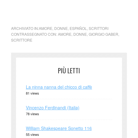
ARCHIVIATO IN:
AMORE
,
DONNE
,
ESPAÑOL
,
SCRITTORI
CONTRASSEGNATO CON:
AMORE
,
DONNE
,
GIORGIO GABER
,
SCRITTORE
PIÙ LETTI
La ninna nanna del chicco di caffè
81 views
Vincenzo Ferdinandi (Italia)
78 views
William Shakespeare Sonetto 116
55 views