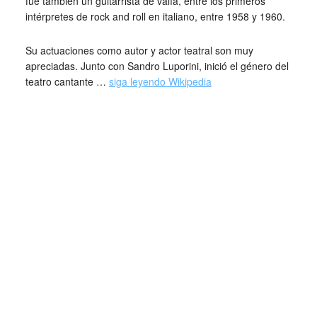
fue también un guitarrista de valía, entre los primeros
intérpretes de rock and roll en italiano, entre 1958 y 1960.
Su actuaciones como autor y actor teatral son muy
apreciadas. Junto con Sandro Luporini, inició el género del
teatro cantante …
siga leyendo Wikipedia
Nace en Milán en la calle Londonio número 28 de una
familia pequeño burguesa;1​ los padres (madre veneciana
e padre de Istria) se conocieron y casaron en Véneto.​
Después se mudaron a Lombardía buscando fortuna. El
apellido Gaberscik proviene de la región del Goriška
esloveno.
El padre, Guido es un empleado. La madre, Carla
Mazzoran, es ama de casa. El hermano mayor, Marcello,
sigue los estudios de geómetra y toca la guitarra. Giorgio
enferma varias veces durante su infancia. Un incidente
físico en el brazo izquierdo (que le causa una ligera
parálisis en la mano), hacia los nueve años de edad le