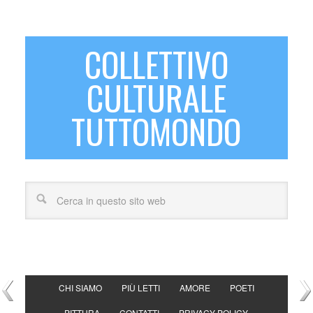
COLLETTIVO
CULTURALE
TUTTOMONDO
CHI SIAMO
PIÙ LETTI
AMORE
POETI
PITTURA
CONTATTI
PRIVACY POLICY