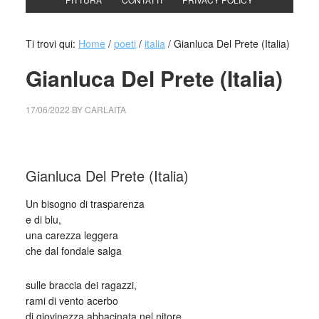
Ti trovi qui:
Home
/
poeti
/
italia
/
Gianluca Del Prete (Italia)
Gianluca Del Prete (Italia)
17/06/2022
BY
CARLAITA
collettivo culturale tuttomondo Gianluca Del Prete (Italia)
Gianluca Del Prete (Italia)
Un bisogno di trasparenza
e di blu,
una carezza leggera
che dal fondale salga
sulle braccia dei ragazzi,
rami di vento acerbo
di giovinezza abbacinata nel nitore