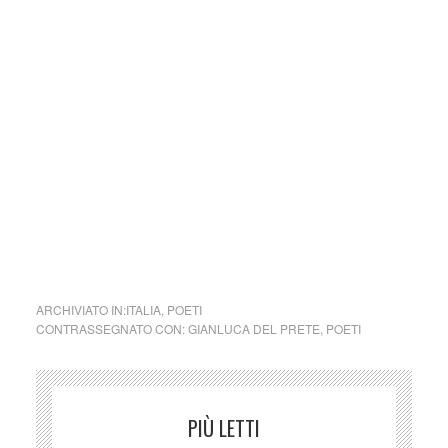
carattere divulgativo della cultura e senza alcuno scopo di
lucro, nè rappresenta una testata giornalistica in quanto
viene aggiornata senza alcuna periodicità specifica. Non
può pertanto considerarsi un prodotto editoriale ai sensi
della legge n. 62 del 7.03.2001.
Nel caso si dovesse involontariamente ledere un qualsiasi
copyright d’autore, il contenuto verrà rimosso
immediatamente su segnalazione del detentore dell’avente
diritto.)
_
Lo staff Carla, Dina & Patrizia
ARCHIVIATO IN:
ITALIA
,
POETI
CONTRASSEGNATO CON:
GIANLUCA DEL PRETE
,
POETI
PIÙ LETTI