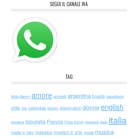
SEGUI IL CANALE WA
TAG
amore
argentina
brasile
capolavori
Alda Merini
architetti
english
donne
chile
colombia
disegnatori
cile
design
italia
Francia
fotografia
espana
Frida Kahlo
giappone
iliade
musica
messico
mestieri d' arte
made in italy
moda