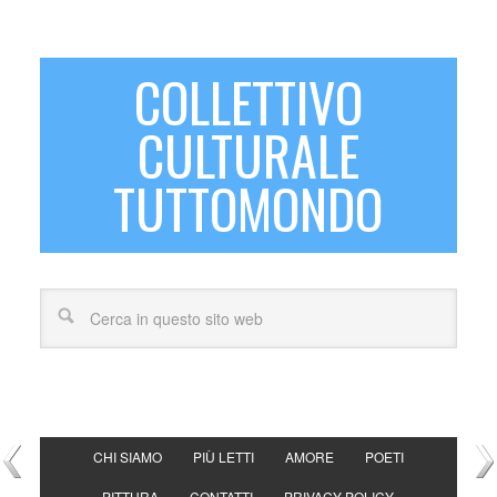
COLLETTIVO
CULTURALE
TUTTOMONDO
CHI SIAMO
PIÙ LETTI
AMORE
POETI
PITTURA
CONTATTI
PRIVACY POLICY