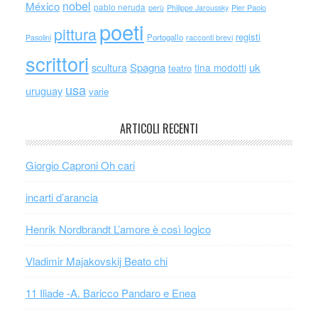
nobel
México
pablo neruda
perù
Philippe Jaroussky
Pier Paolo
poeti
pittura
registi
Portogallo
racconti brevi
Pasolini
scrittori
scultura
Spagna
uk
tina modotti
teatro
usa
uruguay
varie
ARTICOLI RECENTI
Giorgio Caproni Oh cari
incarti d’arancia
Henrik Nordbrandt L’amore è così logico
Vladimir Majakovskij Beato chi
11 Iliade -A. Baricco Pandaro e Enea