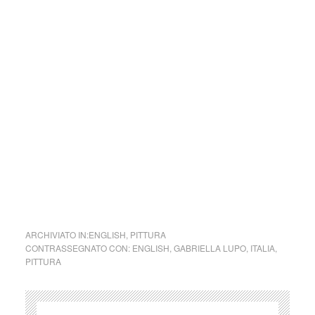
costume.
Parole e immagini che possano offrire bellezza, far nascere
una riflessione, dare meraviglia in questo momento in cui la
meraviglia sembra essere perduta e stimolare la curiosità e
la voglia di guardare il mondo, a TuttoMondo, cogliendone
tutta la bellezza di luci, colori e d’ombre.
Se volete inviarci una vostra poesia, o un dipinto, o
qualunque altra forma artistica che vi rappresenti, saremo
liete di dedicarvi un post
ARCHIVIATO IN:
ENGLISH
,
PITTURA
CONTRASSEGNATO CON:
ENGLISH
,
GABRIELLA LUPO
,
ITALIA
,
PITTURA