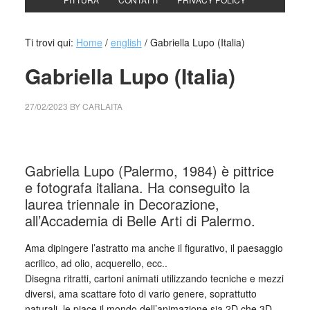
Ti trovi qui:
Home
/
english
/
Gabriella Lupo (Italia)
Gabriella Lupo (Italia)
27/02/2023
BY
CARLAITA
cctm collettivo culturale tuttomondo Gabriella Lupo
Gabriella Lupo (Palermo, 1984) è pittrice
e fotografa italiana. Ha conseguito la
laurea triennale in Decorazione,
all’Accademia di Belle Arti di Palermo.
Ama dipingere l’astratto ma anche il figurativo, il paesaggio
acrilico, ad olio, acquerello, ecc..
Disegna ritratti, cartoni animati utilizzando tecniche e mezzi
diversi, ama scattare foto di vario genere, soprattutto
naturali, le piace il mondo dell’animazione sia 2D che 3D.