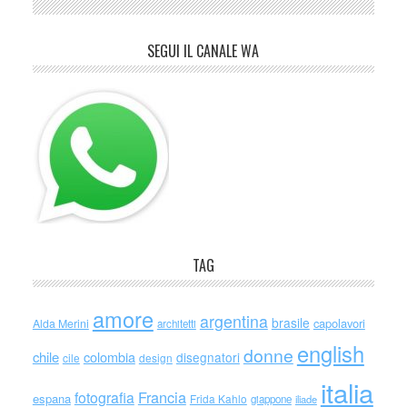
SEGUI IL CANALE WA
TAG
amore
argentina
brasile
capolavori
Alda Merini
architetti
english
donne
chile
colombia
disegnatori
cile
design
italia
Francia
fotografia
espana
Frida Kahlo
giappone
iliade