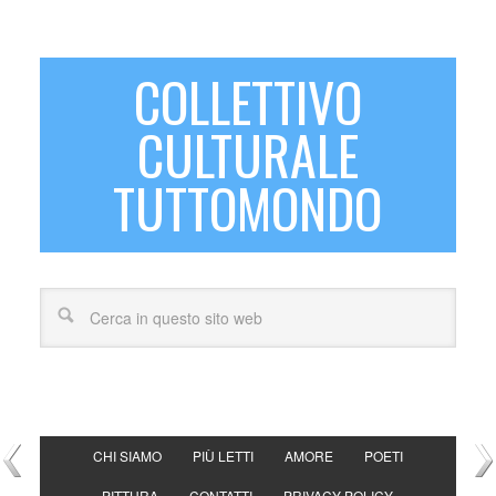
COLLETTIVO
CULTURALE
TUTTOMONDO
CHI SIAMO
PIÙ LETTI
AMORE
POETI
PITTURA
CONTATTI
PRIVACY POLICY