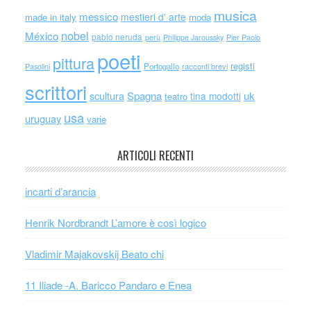
musica
messico
mestieri d' arte
made in italy
moda
nobel
México
pablo neruda
perù
Philippe Jaroussky
Pier Paolo
poeti
pittura
registi
Portogallo
racconti brevi
Pasolini
scrittori
scultura
Spagna
uk
tina modotti
teatro
usa
uruguay
varie
ARTICOLI RECENTI
incarti d’arancia
Henrik Nordbrandt L’amore è così logico
Vladimir Majakovskij Beato chi
11 Iliade -A. Baricco Pandaro e Enea