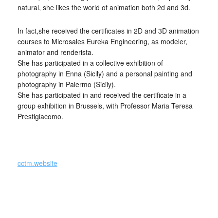
natural, she likes the world of animation both 2d and 3d.
In fact,she received the certificates in 2D and 3D animation
courses to Microsales Eureka Engineering, as modeler,
animator and renderista.
She has participated in a collective exhibition of
photography in Enna (Sicily) and a personal painting and
photography in Palermo (Sicily).
She has participated in and received the certificate in a
group exhibition in Brussels, with Professor Maria Teresa
Prestigiacomo.
_
cctm.website
Collettivo Culturale TuttoMondo vuole
essere un viaggio attraverso le varie
forme dell’arte, della cultura e del