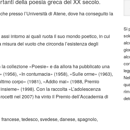
rtanti della poesia greca del XX secolo.
tiche presso l’Università di Atene, dove ha conseguito la
Si 
sol
assi intorno ai quali ruota il suo mondo poetico, in cui
alc
la misura del vuoto che circonda l’esistenza degli
gio
alc
con
on la collezione «Poesie» e da allora ha pubblicato una
leg
uio» (1956), «In contumacia» (1958), «Sulle orme» (1963),
Nel
ultimo corpo» (1981), «Addio mai» (1988, Premio
qua
o insieme» (1998). Con la raccolta «L’adolescenza
rim
Crocetti nel 2007) ha vinto il Premio dell’Accademia di
det
e, francese, tedesco, svedese, danese, spagnolo,