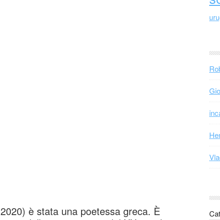
ur
Rob
Gio
inc
Hen
Vla
 2020) è stata una poetessa greca. È
Cat