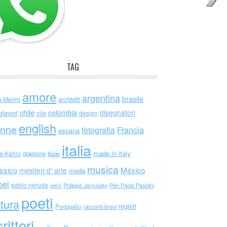
TAG
amore
argentina
brasile
a Merini
architetti
chile
colombia
disegnatori
olavori
cile
design
english
nne
Francia
fotografia
espana
italia
made in italy
da Kahlo
giappone
iliade
musica
ssico
México
mestieri d' arte
moda
bel
pablo neruda
perù
Philippe Jaroussky
Pier Paolo Pasolini
poeti
ttura
registi
Portogallo
racconti brevi
rittori