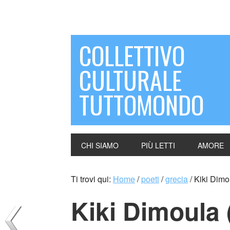
COLLETTIVO
CULTURALE
TUTTOMONDO
CHI SIAMO
PIÙ LETTI
AMORE
Ti trovi qui:
Home
/
poeti
/
grecia
/
Kiki Dimo
Kiki Dimoula 