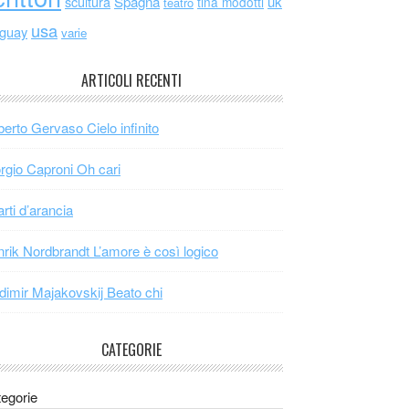
scultura
Spagna
uk
tina modotti
teatro
usa
uguay
varie
ARTICOLI RECENTI
erto Gervaso Cielo infinito
rgio Caproni Oh cari
arti d’arancia
rik Nordbrandt L’amore è così logico
dimir Majakovskij Beato chi
CATEGORIE
egorie