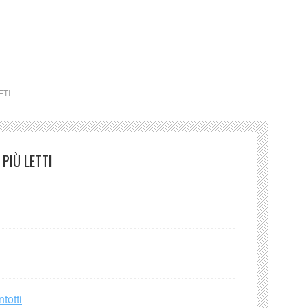
ETI
PIÙ LETTI
totti