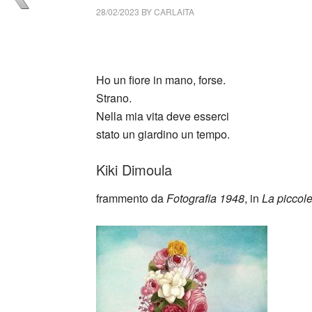
28/02/2023
BY
CARLAITA
cctm collettivo culturale tuttomondo Kiki Di
Ho un fiore in mano, forse.
Strano.
Nella mia vita deve esserci
stato un giardino un tempo.
Kiki Dimoula
frammento da
Fotografia 1948
, in
La piccol
_