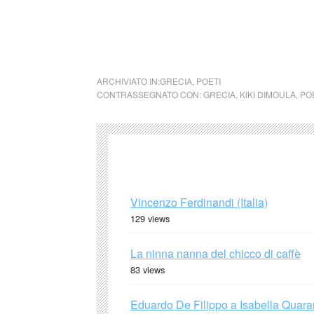
all’anno 1600). (fonte Wikipedia)
ARCHIVIATO IN:
GRECIA
,
POETI
CONTRASSEGNATO CON:
GRECIA
,
KIKI DIMOULA
,
PO
Vincenzo Ferdinandi (Italia)
129 views
La ninna nanna del chicco di caffè
83 views
Eduardo De Filippo a Isabella Quaran