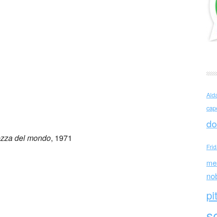
moula (Grecia)
Ald
cap
do
ezza del mondo
, 1971
Fri
me
no
pi
sc