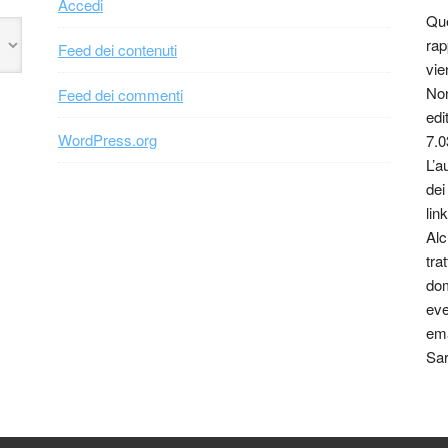
Accedi
Que
rap
Feed dei contenuti
vie
Non
Feed dei commenti
edi
WordPress.org
7.0
L’a
dei
link
Alc
tra
dom
eve
ema
Sar