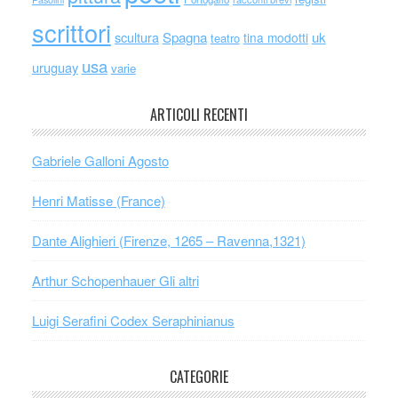
scrittori
scultura
Spagna
uk
tina modotti
teatro
usa
uruguay
varie
ARTICOLI RECENTI
Gabriele Galloni Agosto
Henri Matisse (France)
Dante Alighieri (Firenze, 1265 – Ravenna,1321)
Arthur Schopenhauer Gli altri
Luigi Serafini Codex Seraphinianus
CATEGORIE