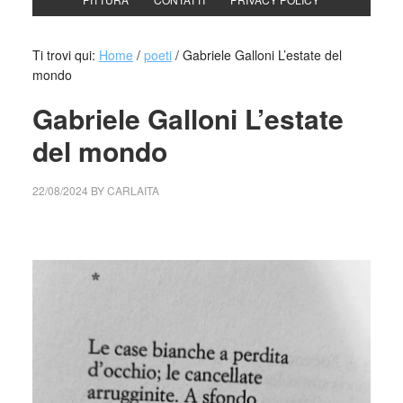
Ti trovi qui:
Home
/
poeti
/
Gabriele Galloni L’estate del
mondo
Gabriele Galloni L’estate
del mondo
22/08/2024
BY
CARLAITA
cctm collettivo culturale tuttomondo Gabriele Galloni
L’estate del mondo