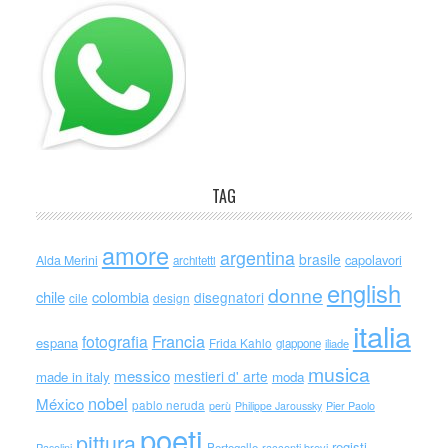
TAG
amore
argentina
brasile
capolavori
Alda Merini
architetti
english
donne
chile
colombia
disegnatori
cile
design
italia
Francia
fotografia
espana
Frida Kahlo
giappone
iliade
musica
messico
mestieri d' arte
made in italy
moda
nobel
México
pablo neruda
perù
Philippe Jaroussky
Pier Paolo
poeti
pittura
registi
Portogallo
racconti brevi
Pasolini