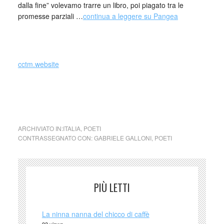
dalla fine” volevamo trarre un libro, poi piagato tra le
promesse parziali …
continua a leggere su Pangea
_
cctm.website
cctm collettivo culturale tuttomondo Gabriele Galloni
L’estate del mondo
ARCHIVIATO IN:
ITALIA
,
POETI
CONTRASSEGNATO CON:
GABRIELE GALLONI
,
POETI
PIÙ LETTI
La ninna nanna del chicco di caffè
93 views