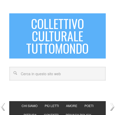
COLLETTIVO
CULTURALE
TUTTOMONDO
CHI SIAMO
PIÙ LETTI
AMORE
POETI
PITTURA
CONTATTI
PRIVACY POLICY