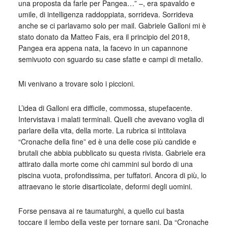
una proposta da farle per Pangea…” –, era spavaldo e
umile, di intelligenza raddoppiata, sorrideva. Sorrideva
anche se ci parlavamo solo per mail. Gabriele Galloni mi è
stato donato da Matteo Fais, era il principio del 2018,
Pangea era appena nata, la facevo in un capannone
semivuoto con sguardo su case sfatte e campi di metallo.
Mi venivano a trovare solo i piccioni.
L’idea di Galloni era difficile, commossa, stupefacente.
Intervistava i malati terminali. Quelli che avevano voglia di
parlare della vita, della morte. La rubrica si intitolava
“Cronache della fine” ed è una delle cose più candide e
brutali che abbia pubblicato su questa rivista. Gabriele era
attirato dalla morte come chi cammini sul bordo di una
piscina vuota, profondissima, per tuffatori. Ancora di più, lo
attraevano le storie disarticolate, deformi degli uomini.
Forse pensava ai re taumaturghi, a quello cui basta
toccare il lembo della veste per tornare sani. Da “Cronache