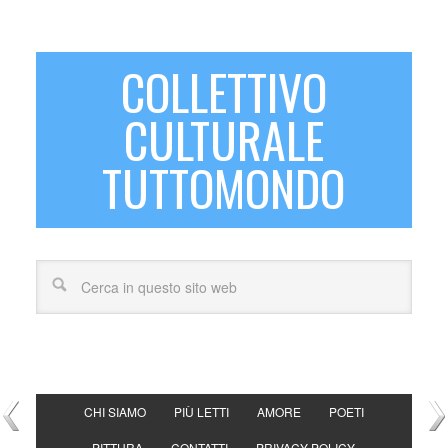
COLLETTIVO
CULTURALE
TUTTOMONDO
CHI SIAMO
PIÙ LETTI
AMORE
POETI
PITTURA
CONTATTI
PRIVACY POLICY