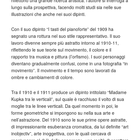
riflettono una grande ricerca artistica: l’autore si interroga a
lungo sulla prospettiva, facendo molti studi sia nelle sue
illustrazioni che anche nei suoi dipinti.
Con il suo dipinto “I tasti del pianoforte” del 1909 ha
segnato una rottura nel suo stile rappresentativo. Il suo
lavoro divenne sempre più astratto intorno al 1910-11,
riflettendo le sue teorie sul movimento, il colore e il
rapporto tra musica e pittura (l’orfismo). I suoi personaggi
diventano gradualmente confusi, come in una fotografia “in
movimento”. Il movimento e il tempo sono lavorati da
ombre e cambiamenti di colore.
Tra il 1910 e il 1911 produce un dipinto intitolato “Madame
Kupka tra le verticali”, sul quale è racchiuso il volto di sua
moglie tra le linee verticali. Da quel momento in poi, le
forme geometriche si impongono su nella sua arte e
nell’astrazione. Del 1910 sono le sue prime opere astratte,
di impressionante esuberanza cromatica, da lui definite “art
inobjectiv”, arte inoggettiva, con le quali cercava di