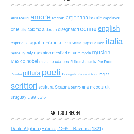
amore
argentina
brasile
capolavori
Alda Merini
architetti
english
donne
chile
colombia
disegnatori
cile
design
italia
Francia
fotografia
espana
Frida Kahlo
giappone
iliade
musica
messico
mestieri d' arte
made in italy
moda
nobel
México
pablo neruda
perù
Philippe Jaroussky
Pier Paolo
poeti
pittura
registi
Portogallo
racconti brevi
Pasolini
scrittori
scultura
Spagna
uk
tina modotti
teatro
usa
uruguay
varie
ARTICOLI RECENTI
Dante Alighieri (Firenze, 1265 – Ravenna,1321)