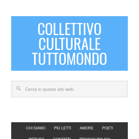
COLLETTIVO
CULTURALE
TUTTOMONDO
CHI SIAMO
PIÙ LETTI
AMORE
POETI
PITTURA
CONTATTI
PRIVACY POLICY