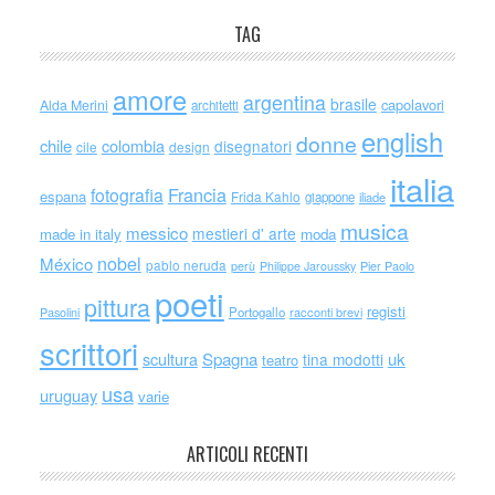
TAG
amore
argentina
brasile
capolavori
Alda Merini
architetti
english
donne
chile
colombia
disegnatori
cile
design
italia
Francia
fotografia
espana
Frida Kahlo
giappone
iliade
musica
messico
mestieri d' arte
made in italy
moda
nobel
México
pablo neruda
perù
Philippe Jaroussky
Pier Paolo
poeti
pittura
registi
Portogallo
racconti brevi
Pasolini
scrittori
scultura
Spagna
uk
tina modotti
teatro
usa
uruguay
varie
ARTICOLI RECENTI