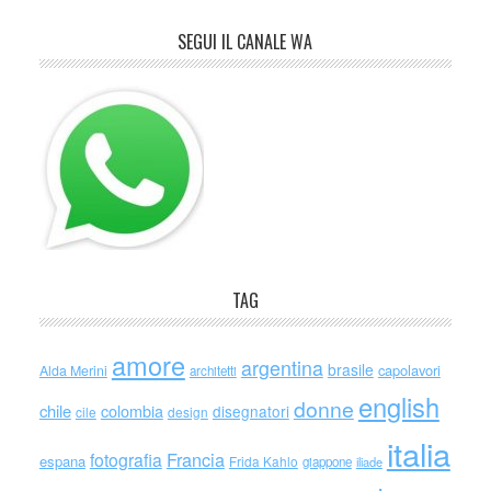
SEGUI IL CANALE WA
TAG
amore
argentina
brasile
capolavori
Alda Merini
architetti
english
donne
chile
colombia
disegnatori
cile
design
italia
Francia
fotografia
espana
Frida Kahlo
giappone
iliade