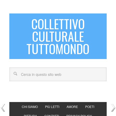
COLLETTIVO
CULTURALE
TUTTOMONDO
CHI SIAMO
PIÙ LETTI
AMORE
POETI
PITTURA
CONTATTI
PRIVACY POLICY