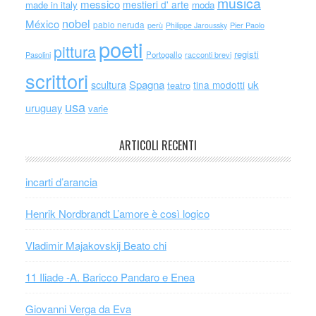
musica
messico
mestieri d' arte
made in italy
moda
nobel
México
pablo neruda
perù
Philippe Jaroussky
Pier Paolo
poeti
pittura
registi
Portogallo
racconti brevi
Pasolini
scrittori
scultura
Spagna
uk
tina modotti
teatro
usa
uruguay
varie
ARTICOLI RECENTI
incarti d’arancia
Henrik Nordbrandt L’amore è così logico
Vladimir Majakovskij Beato chi
11 Iliade -A. Baricco Pandaro e Enea
Giovanni Verga da Eva