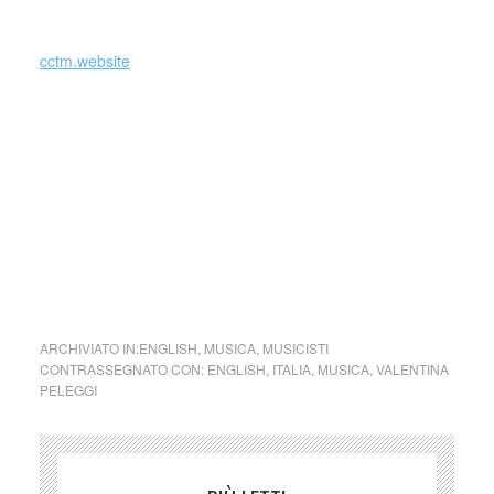
_
cctm.website
“It is an honor for me and a great joy to join the jury of the
Menuhin Competition Richmond 2021, a unique
opportunity to share the extraordinary talent of these young
artists while creating bridges across cultures. I feel honored
to represent the Richmond Symphony and the Richmond
community, and I am very much looking forward to meeting
the next generation of violinists and to celebrate excellence
through the beauty of music.”
ARCHIVIATO IN:
ENGLISH
,
MUSICA
,
MUSICISTI
CONTRASSEGNATO CON:
ENGLISH
,
ITALIA
,
MUSICA
,
VALENTINA
PELEGGI