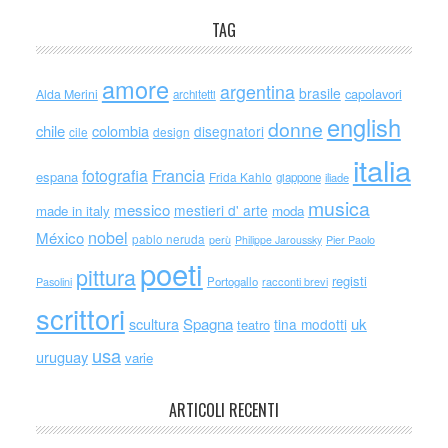
TAG
amore
argentina
brasile
capolavori
Alda Merini
architetti
english
donne
chile
colombia
disegnatori
cile
design
italia
Francia
fotografia
espana
Frida Kahlo
giappone
iliade
musica
messico
mestieri d' arte
made in italy
moda
nobel
México
pablo neruda
perù
Philippe Jaroussky
Pier Paolo
poeti
pittura
registi
Portogallo
racconti brevi
Pasolini
scrittori
scultura
Spagna
uk
tina modotti
teatro
usa
uruguay
varie
ARTICOLI RECENTI