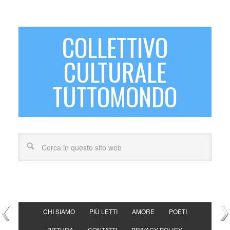
COLLETTIVO
CULTURALE
TUTTOMONDO
CHI SIAMO
PIÙ LETTI
AMORE
POETI
PITTURA
CONTATTI
PRIVACY POLICY