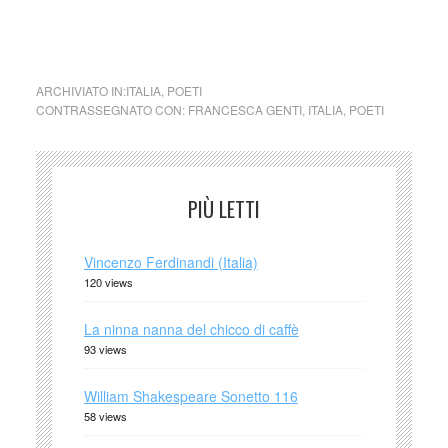
collettivo culturale tuttomondo Francesca Genti (Italia)
ARCHIVIATO IN:
ITALIA
,
POETI
CONTRASSEGNATO CON:
FRANCESCA GENTI
,
ITALIA
,
POETI
PIÙ LETTI
Vincenzo Ferdinandi (Italia)
120 views
La ninna nanna del chicco di caffè
93 views
William Shakespeare Sonetto 116
58 views