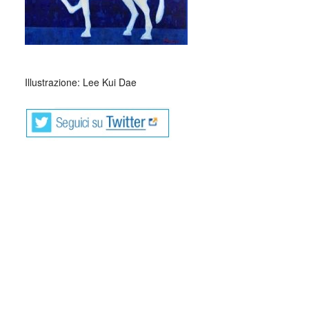
Illustrazione: Lee Kui Dae
Francesca Genti è nata a Torino il 27 giugno 1975, vive a
Milano.
Ha pubblicato i libri di poesia Bimba Urbana (Mazzoli,
2001), Il vero amore non ha le nocciole (Meridiano Zero,
2004), Poesie d’amore per ragazze kamikaze (Purple
Press, 2009), L’arancione mi ha salvato dalla malinconia
(Sartoria Utopia, 2014).
Come narratrice ha scritto i racconti Il cuore delle stelle