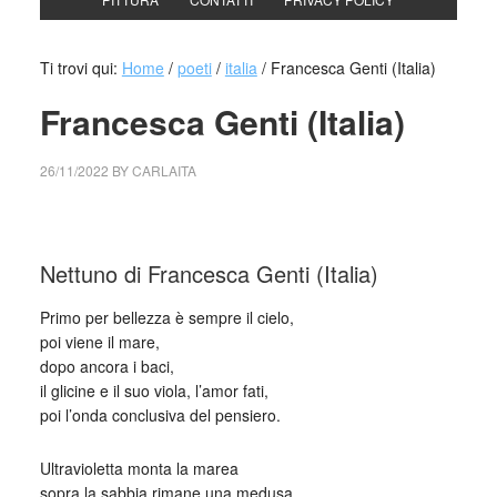
Ti trovi qui:
Home
/
poeti
/
italia
/
Francesca Genti (Italia)
Francesca Genti (Italia)
26/11/2022
BY
CARLAITA
collettivo culturale tuttomondo Francesca Genti (Italia)
Nettuno di Francesca Genti (Italia)
Primo per bellezza è sempre il cielo,
poi viene il mare,
dopo ancora i baci,
il glicine e il suo viola, l’amor fati,
poi l’onda conclusiva del pensiero.
Ultravioletta monta la marea
sopra la sabbia rimane una medusa,