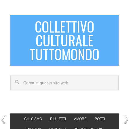
COLLETTIVO
CULTURALE
TUTTOMONDO
CHI SIAMO
PIÙ LETTI
AMORE
POETI
PITTURA
CONTATTI
PRIVACY POLICY