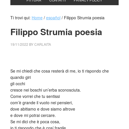
Ti trovi qui:
Home
/
español
/
Filippo Strumia poesia
Filippo Strumia poesia
19/11/2022
BY
CARLAITA
collettivo culturale tuttomondoo Filippo Strumia poesia
Se mi chiedi che cosa resterà di me, io ti rispondo che
quando giri
gli occhi
cresce nei boschi un’erba sconosciuta.
Come vorrei che tu sentissi
com’è grande il vuoto nei pensieri,
dove abitiamo e dove siamo altrove
e dove mi potrai cercare.
Se mi dici che è poca cosa,
io ti rispondo che è cosí fragile