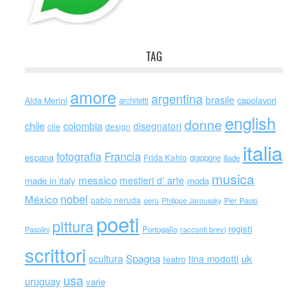
TAG
amore
argentina
brasile
capolavori
Alda Merini
architetti
english
donne
chile
colombia
disegnatori
cile
design
italia
Francia
fotografia
espana
Frida Kahlo
giappone
iliade
musica
messico
mestieri d' arte
made in italy
moda
nobel
México
pablo neruda
perù
Philippe Jaroussky
Pier Paolo
poeti
pittura
registi
Portogallo
racconti brevi
Pasolini
scrittori
scultura
Spagna
uk
tina modotti
teatro
usa
uruguay
varie