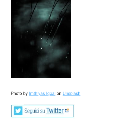
_
Photo by
Imthiyas Iqbal
on
Unsplash