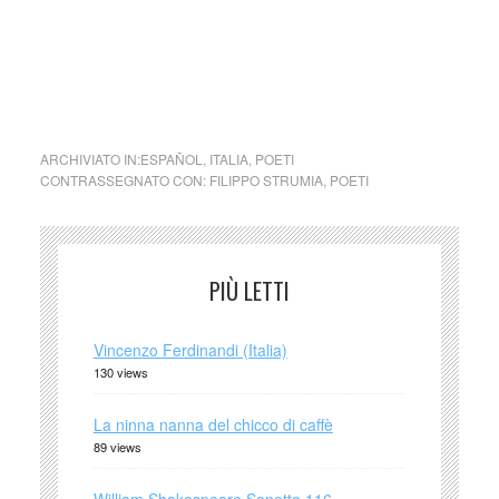
Lo staff Carla, Dina & Patrizia
Se mi chiedi che cosa resterà di me, io ti rispondo che
quando giri … Filippo Strumia poesia
ARCHIVIATO IN:
ESPAÑOL
,
ITALIA
,
POETI
CONTRASSEGNATO CON:
FILIPPO STRUMIA
,
POETI
PIÙ LETTI
Vincenzo Ferdinandi (Italia)
130 views
La ninna nanna del chicco di caffè
89 views