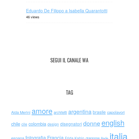
Eduardo De Filippo a Isabella Quarantotti
46 views
SEGUI IL CANALE WA
TAG
amore
argentina
brasile
capolavori
Alda Merini
architetti
english
donne
chile
colombia
disegnatori
cile
design
italia
Francia
fotografia
espana
Frida Kahlo
giappone
iliade