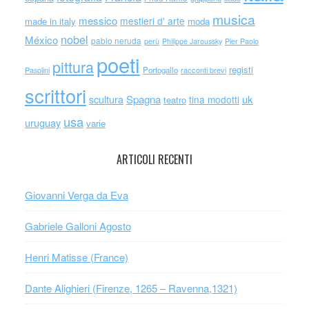
musica
messico
mestieri d' arte
made in italy
moda
nobel
México
pablo neruda
perù
Philippe Jaroussky
Pier Paolo
poeti
pittura
registi
Portogallo
racconti brevi
Pasolini
scrittori
scultura
Spagna
uk
tina modotti
teatro
usa
uruguay
varie
ARTICOLI RECENTI
Giovanni Verga da Eva
Gabriele Galloni Agosto
Henri Matisse (France)
Dante Alighieri (Firenze, 1265 – Ravenna,1321)