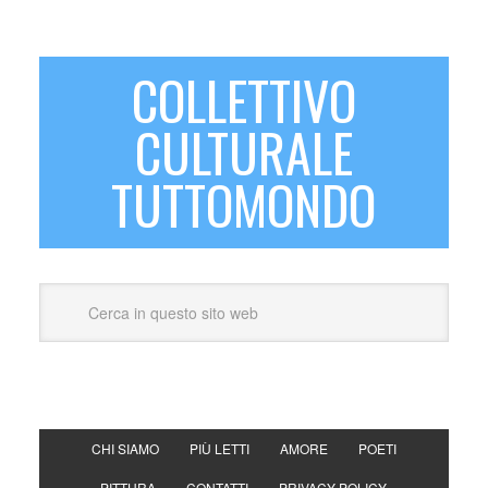
COLLETTIVO
CULTURALE
TUTTOMONDO
CHI SIAMO
PIÙ LETTI
AMORE
POETI
PITTURA
CONTATTI
PRIVACY POLICY