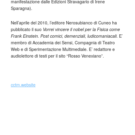
manifestazione dalle Edizioni Stravagario di Irene
Sparagna).
Nell’aprile del 2010, l’editore Nerosubianco di Cuneo ha
pubblicato il suo
Vorrei vincere il nobel per la Fisica come
Frank Einstein. Post comici, demenziali, ludicomaniacali.
E’
membro di Accademia dei Sensi, Compagnia di Teatro
Web e di Sperimentazione Multimediale. E’ redattore e
audiolettore di testi per il sito “Rosso Venexiano”.
_
cctm.website
Giovanni Previdi è nato a Carpi nel 1977 e
si è laureato in filosofia. Attualmente vive
a Bologna, dove lavora come libraio.
Dopo aver partecipato nel 2012 alla riscrittura delle
“Novelle stralunate dopo Boccaccio”, nel 2013 ha firmato il